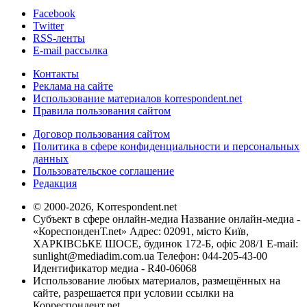
Facebook
Twitter
RSS-ленты
E-mail рассылка
Контакты
Реклама на сайте
Использование материалов korrespondent.net
Правила пользования сайтом
Договор пользования сайтом
Политика в сфере конфиденциальности и персональных
данных
Пользовательское соглашение
Редакция
© 2000-2026, Korrespondent.net
Субъект в сфере онлайн-медиа Название онлайн-медиа -
«КореспонденТ.net» Адрес: 02091, місто Київ,
ХАРКІВСЬКЕ ШОСЕ, будинок 172-Б, офіс 208/1 E-mail:
sunlight@mediadim.com.ua
Телефон: 044-205-43-00
Идентификатор медиа - R40-06068
Использование любых материалов, размещённых на
сайте, разрешается при условии ссылки на
Корреспондент.net.