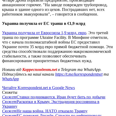
четыре дрона поразили предприятие, производящее
авиационное горючее. "На заводе поврежден трубопровод,
крыша и здание одного из цехов. Пострадавших нет, всех
работников эвакуировали", – говорится в сообщении.
Украина получила от ЕС транш в €1,9 млрд
Украина получила от Евросоюза 1,9 млрд. евро
. Это третий
транш по программе Ukraine Facility. В Минфине отметили,
что с начала полномасштабной войны ЕС предоставил
Украине почти 35 млрд евро прямой бюджетной помощи. Эти
средства способствовали поддержанию макроэкономической
стабильности, а также позволяют обеспечивать
финансирование приоритетных бюджетных нужд.
Новини від
Корреспондент.net
в Telegram та WhatsApp.
Підписуйтесь на наші канали
https://t.me/korrespondentnet
та
WhatsApp
Читайте Korrespondent.net в Google News
Сюжеты
Сюжет
Ставки поднимаются. Иран будет бить по добычи
Сюжет
Раскопки в Крыму. Экстрадиция россиянина в
Украину
Сюжет
Не наша война. НАТО отказало Трампу
Сюжет
ЕС поможет Дружбе. Страсти по нефтепроводу