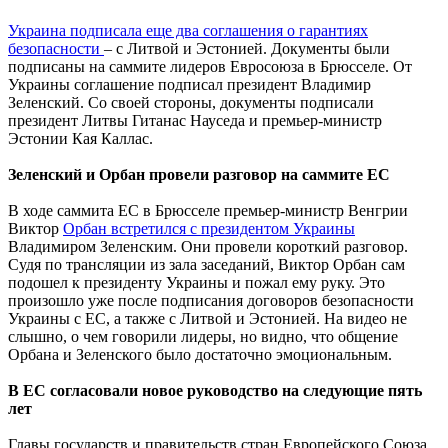
Украина подписала еще два соглашения о гарантиях
безопасности
– с Литвой и Эстонией. Документы были
подписаны на саммите лидеров Евросоюза в Брюсселе. От
Украины соглашение подписал президент Владимир
Зеленский. Со своей стороны, документы подписали
президент Литвы Гитанас Науседа и премьер-министр
Эстонии Кая Каллас.
Зеленский и Орбан провели разговор на саммите ЕС
В ходе саммита ЕС в Брюсселе премьер-министр Венгрии
Виктор
Орбан встретился с президентом Украины
Владимиром Зеленским. Они провели короткий разговор.
Судя по трансляции из зала заседаний, Виктор Орбан сам
подошел к президенту Украины и пожал ему руку. Это
произошло уже после подписания договоров безопасности
Украины с ЕС, а также с Литвой и Эстонией. На видео не
слышно, о чем говорили лидеры, но видно, что общение
Орбана и Зеленского было достаточно эмоциональным.
В ЕС согласовали новое руководство на следующие пять
лет
Главы государств и правительств стран Европейского Союза