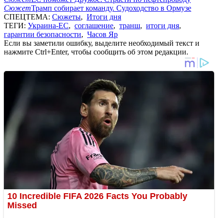
Сюжет
Трамп собирает команду. Судоходство в Ормузе
СПЕЦТЕМА:
Сюжеты
,
Итоги дня
ТЕГИ:
Украина-ЕС
,
соглашение
,
транш
,
итоги дня
,
гарантии безопасности
,
Часов Яр
Если вы заметили ошибку, выделите необходимый текст и
нажмите Ctrl+Enter, чтобы сообщить об этом редакции.