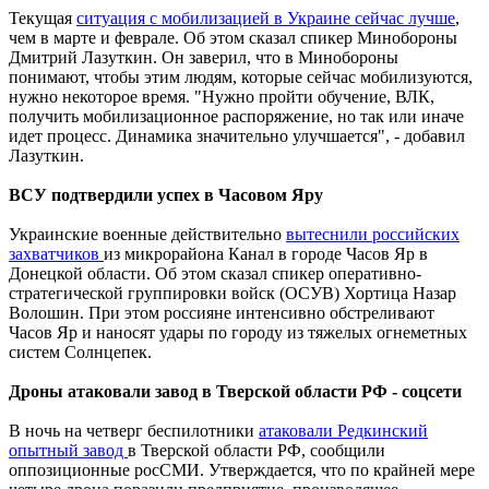
Текущая
ситуация с мобилизацией в Украине сейчас лучше
,
чем в марте и феврале. Об этом сказал спикер Минобороны
Дмитрий Лазуткин. Он заверил, что в Минобороны
понимают, чтобы этим людям, которые сейчас мобилизуются,
нужно некоторое время. "Нужно пройти обучение, ВЛК,
получить мобилизационное распоряжение, но так или иначе
идет процесс. Динамика значительно улучшается", - добавил
Лазуткин.
ВСУ подтвердили успех в Часовом Яру
Украинские военные действительно
вытеснили российских
захватчиков
из микрорайона Канал в городе Часов Яр в
Донецкой области. Об этом сказал спикер оперативно-
стратегической группировки войск (ОСУВ) Хортица Назар
Волошин. При этом россияне интенсивно обстреливают
Часов Яр и наносят удары по городу из тяжелых огнеметных
систем Солнцепек.
Дроны атаковали завод в Тверской области РФ - соцсети
В ночь на четверг беспилотники
атаковали Редкинский
опытный завод
в Тверской области РФ, сообщили
оппозиционные росСМИ. Утверждается, что по крайней мере