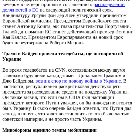
вечером в четверг пришли к соглашению о
распределении
должностей в ЕС
на следующий политический срок.
Кандидатуру Урсулы фон дер Ляен утвердили президентом
Европейской комиссии. Президентом Европейского совета
станет Антониу Кошта, экс-глава правительства Португалии.
Главой дипломатии ЕС станет действующий премьер Эстонии
Кая Каллас. Президентом Европарламента на новый срок
будет переутверждена Роберта Мецолла.
Трамп и Байден провели теледебаты, где поспорили об
Украине
Во время теледебатов на CNN, состоявшихся между двумя
главными будущими кандидатами – Дональдом Трампом и
Джо Байденом,
возник спор по поводу войны в Украине
. В
частности, республиканец раскритиковал действующего
президента за расходование средств на поддержку Украины.
Он также заявил, что если бы в США был настоящий
президент, которого Путин уважает, он бы никогда не вторгся
бы в Украину. В свою очередь Байден ответил, что Путин дал
ясно дал понять, что хочет восстановить то, что было частью
советской империи, а не просто часть Украины.
Минобороны оценило темпы мобилизации