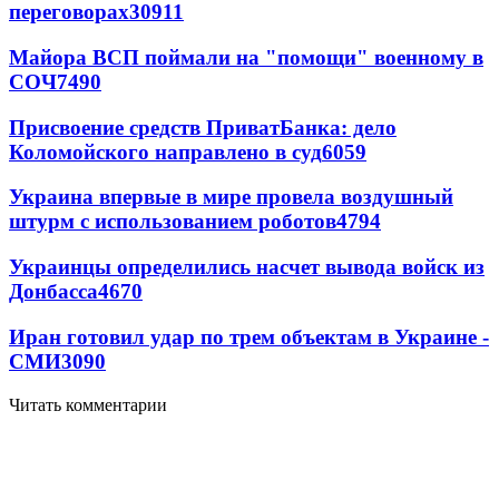
переговорах
30911
Майора ВСП поймали на "помощи" военному в
СОЧ
7490
Присвоение средств ПриватБанка: дело
Коломойского направлено в суд
6059
Украина впервые в мире провела воздушный
штурм с использованием роботов
4794
Украинцы определились насчет вывода войск из
Донбасса
4670
Иран готовил удар по трем объектам в Украине -
СМИ
3090
Читать комментарии