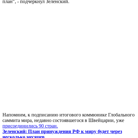
план", - подчеркнул Зеленский.
Напомним, к подписанию итогового коммюнике Глобального
саммита мира, недавно состоявшегося в Швейцарии, уже
присоединились 90 стран.
Зеленский: План принуждения РФ к миру будет через
несколько месяцев