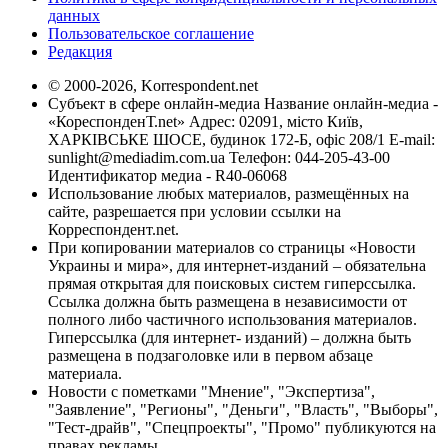
данных
Пользовательское соглашение
Редакция
© 2000-2026, Korrespondent.net
Субъект в сфере онлайн-медиа Название онлайн-медиа -
«КореспонденТ.net» Адрес: 02091, місто Київ,
ХАРКІВСЬКЕ ШОСЕ, будинок 172-Б, офіс 208/1 E-mail:
sunlight@mediadim.com.ua
Телефон: 044-205-43-00
Идентификатор медиа - R40-06068
Использование любых материалов, размещённых на
сайте, разрешается при условии ссылки на
Корреспондент.net.
При копировании материалов со страницы «Новости
Украины и мира», для интернет-изданий – обязательна
прямая открытая для поисковых систем гиперссылка.
Ссылка должна быть размещена в независимости от
полного либо частичного использования материалов.
Гиперссылка (для интернет- изданий) – должна быть
размещена в подзаголовке или в первом абзаце
материала.
Новости с пометками "Мнение", "Экспертиза",
"Заявление", "Регионы", "Деньги", "Власть", "Выборы",
"Тест-драйв", "Спецпроекты", "Промо" публикуются на
правах рекламы.