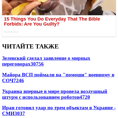
ЧИТАЙТЕ ТАКЖЕ
Зеленский сделал заявление о мирных
переговорах
30756
Майора ВСП поймали на "помощи" военному в
СОЧ
7246
Украина впервые в мире провела воздушный
штурм с использованием роботов
4720
Иран готовил удар по трем объектам в Украине -
СМИ
3037