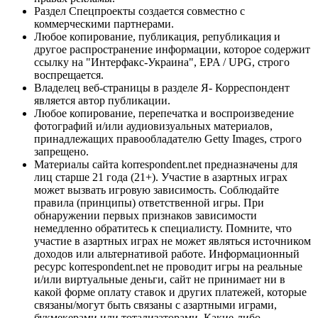
Раздел Спецпроекты создается совместно с
коммерческими партнерами.
Любое копирование, публикация, републикация и
другое распространение информации, которое содержит
ссылку на "Интерфакс-Украина", EPA / UPG, строго
воспрещается.
Владелец веб-страницы в разделе Я- Корреспондент
является автор публикации.
Любое копирование, перепечатка и воспроизведение
фотографий и/или аудиовизуальных материалов,
принадлежащих правообладателю Getty Images, строго
запрещено.
Материалы сайта korrespondent.net предназначены для
лиц старше 21 года (21+). Участие в азартных играх
может вызвать игровую зависимость. Соблюдайте
правила (принципы) ответственной игры. При
обнаружении первых признаков зависимости
немедленно обратитесь к специалисту. Помните, что
участие в азартных играх не может являться источником
доходов или альтернативой работе. Информационный
ресурс korrespondent.net не проводит игры на реальные
и/или виртуальные деньги, сайт не принимает ни в
какой форме оплату ставок и других платежей, которые
связаны/могут быть связаны с азартными играми,
букмекерами или тотализаторами. Какие-либо