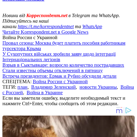
Новини від
Корреспондент.net
в Telegram та WhatsApp.
Підписуйтесь на наші
канали
https://t.me/korrespondentnet
та
WhatsApp
Читайте Korrespondent.net в Google News
Война России с Украиной
Провал сезона: Москва будет платить пособия работникам
турсектора Крыма
У Сухопутних військах зробили заяву щодо інтеграції
Інтернаціональних легіонів
Взрыв в Сыктывкаре: возросло количество пострадавших
Стали известны объемы отключений в пятницу
Встреча президентов: Ермак и Рубио обсудили детали
СПЕЦТЕМА:
Война России с Украиной
ТЕГИ:
план
,
Владимир Зеленский
,
новости Украины
,
Война
с Россией
,
Война в Украине
Если вы заметили ошибку, выделите необходимый текст и
нажмите Ctrl+Enter, чтобы сообщить об этом редакции.