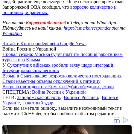
людей, ранили еще восьмерых. Через некоторое время глава
Запорожской ОВА сообщил, что
возросло количество и
погибших, и раненых.
Новини від
Корреспондент.net
в Telegram та WhatsApp.
Підписуйтесь на наші канали
https://t.me/korrespondentnet
та
WhatsApp
Читайте Korrespondent.net в Google News
Война России с Украиной
Провал сезона: Москва будет платить пособия работникам
турсектора Крыма
У Сухопутних військах зробили заяву щодо інтеграції
Інтернаціональних легіонів
Взрыв в Сыктывкаре: возросло количество пострадавших
Стали известны объемы отключений в пятницу
Встреча президентов: Ермак и Рубио обсудили детали
СПЕЦТЕМА:
Война России с Украиной
ТЕГИ:
Запорожская область
,
Война с Россией
,
Война в
Украине
,
ракетный удар
Если вы заметили ошибку, выделите необходимый текст и
нажмите Ctrl+Enter, чтобы сообщить об этом редакции.