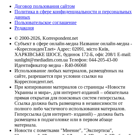
Договор пользования сайтом
Политика в сфере конфиденциальности и персональных
данных
Пользовательское соглашение
Редакция
© 2000-2026, Korrespondent.net
Субъект в сфере онлайн-медиа Название онлайн-медиа -
«КореспонденТ.net» Адрес: 02091, місто Київ,
ХАРКІВСЬКЕ ШОСЕ, будинок 172-Б, офіс 208/1 E-mail:
sunlight@mediadim.com.ua
Телефон: 044-205-43-00
Идентификатор медиа - R40-06068
Использование любых материалов, размещённых на
сайте, разрешается при условии ссылки на
Корреспондент.net.
При копировании материалов со страницы «Новости
Украины и мира», для интернет-изданий – обязательна
прямая открытая для поисковых систем гиперссылка.
Ссылка должна быть размещена в независимости от
полного либо частичного использования материалов.
Гиперссылка (для интернет- изданий) – должна быть
размещена в подзаголовке или в первом абзаце
материала.
Новости с пометками "Мнение", "Экспертиза",