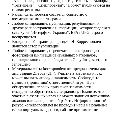
"Заявление", "Регионы", "Деньги", "Власть", "Выборы",
"Тест-драйв", "Спецпроекты", "Промо" публикуются на
правах рекламы.
Раздел Спецпроекты создается совместно с
коммерческими партнерами.
Любое копирование, публикация, републикация и
другое распространение информации, которое содержит
ссылку на "Интерфакс-Украина", EPA / UPG, строго
воспрещается.
Владелец веб-страницы в разделе Я- Корреспондент
является автор публикации.
Любое копирование, перепечатка и воспроизведение
фотографий и/или аудиовизуальных материалов,
принадлежащих правообладателю Getty Images, строго
запрещено.
Материалы сайта korrespondent.net предназначены для
лиц старше 21 года (21+). Участие в азартных играх
может вызвать игровую зависимость. Соблюдайте
правила (принципы) ответственной игры. При
обнаружении первых признаков зависимости
немедленно обратитесь к специалисту. Помните, что
участие в азартных играх не может являться источником
доходов или альтернативой работе. Информационный
ресурс korrespondent.net не проводит игры на реальные
и/или виртуальные деньги, сайт не принимает ни в