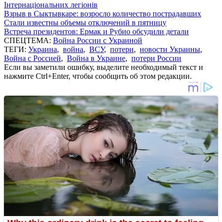
Інтернаціональних легіонів
Взрыв в Сыктывкаре: возросло количество пострадавших
Стали известны объемы отключений в пятницу
Встреча президентов: Ермак и Рубио обсудили детали
СПЕЦТЕМА:
Война России с Украиной
ТЕГИ:
Украина
,
война
,
ВСУ
,
потери
,
новости Украины
,
Война с Россией
,
Война в Украине
,
потери России
Если вы заметили ошибку, выделите необходимый текст и
нажмите Ctrl+Enter, чтобы сообщить об этом редакции.