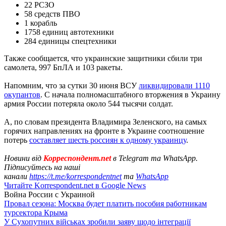
22 РСЗО
58 средств ПВО
1 корабль
1758 единиц автотехники
284 единицы спецтехники
Также сообщается, что украинские защитники сбили три
самолета, 997 БпЛА и 103 ракеты.
Напомним, что за сутки 30 июня ВСУ
ликвидировали 1110
окупантов
. С начала полномасштабного вторжения в Украину
армия России потеряла около 544 тысячи солдат.
А, по словам президента Владимира Зеленского, на самых
горячих направлениях на фронте в Украине соотношение
потерь
составляет шесть россиян к одному украинцу
.
Новини від
Корреспондент.net
в Telegram та WhatsApp.
Підписуйтесь на наші
канали
https://t.me/korrespondentnet
та
WhatsApp
Читайте Korrespondent.net в Google News
Война России с Украиной
Провал сезона: Москва будет платить пособия работникам
турсектора Крыма
У Сухопутних військах зробили заяву щодо інтеграції