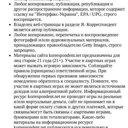
Любое копирование, публикация, републикация и
другое распространение информации, которое содержит
ссылку на "Интерфакс-Украина", EPA / UPG, строго
воспрещается.
Владелец веб-страницы в разделе Я- Корреспондент
является автор публикации.
Любое копирование, перепечатка и воспроизведение
фотографий и/или аудиовизуальных материалов,
принадлежащих правообладателю Getty Images, строго
запрещено.
Материалы сайта korrespondent.net предназначены для
лиц старше 21 года (21+). Участие в азартных играх
может вызвать игровую зависимость. Соблюдайте
правила (принципы) ответственной игры. При
обнаружении первых признаков зависимости
немедленно обратитесь к специалисту. Помните, что
участие в азартных играх не может являться источником
доходов или альтернативой работе. Информационный
ресурс korrespondent.net не проводит игры на реальные
и/или виртуальные деньги, сайт не принимает ни в
какой форме оплату ставок и других платежей, которые
связаны/могут быть связаны с азартными играми,
букмекерами или тотализаторами. Какие-либо
материалы на информационном ресурсе
korrespondent.net публикуются исключительно в