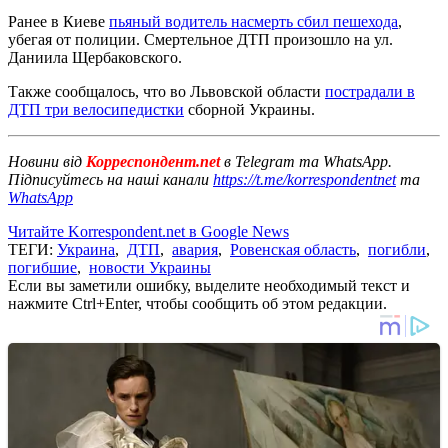
Ранее в Киеве
пьяный водитель насмерть сбил пешехода
,
убегая от полиции. Смертельное ДТП произошло на ул.
Даниила Щербаковского.
Также сообщалось, что во Львовской области
пострадали в
ДТП три велосипедистки
сборной Украины.
Новини від
Корреспондент.net
в Telegram та WhatsApp.
Підписуйтесь на наші канали
https://t.me/korrespondentnet
та
WhatsApp
Читайте Korrespondent.net в Google News
ТЕГИ:
Украина
,
ДТП
,
авария
,
Ровенская область
,
погибли
,
погибшие
,
новости Украины
Если вы заметили ошибку, выделите необходимый текст и
нажмите Ctrl+Enter, чтобы сообщить об этом редакции.