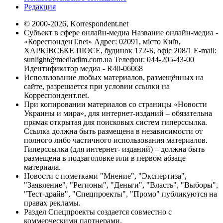
Редакция
© 2000-2026, Korrespondent.net
Субъект в сфере онлайн-медиа Название онлайн-медиа -
«КореспонденТ.net» Адрес: 02091, місто Київ,
ХАРКІВСЬКЕ ШОСЕ, будинок 172-Б, офіс 208/1 E-mail:
sunlight@mediadim.com.ua
Телефон: 044-205-43-00
Идентификатор медиа - R40-06068
Использование любых материалов, размещённых на
сайте, разрешается при условии ссылки на
Корреспондент.net.
При копировании материалов со страницы «Новости
Украины и мира», для интернет-изданий – обязательна
прямая открытая для поисковых систем гиперссылка.
Ссылка должна быть размещена в независимости от
полного либо частичного использования материалов.
Гиперссылка (для интернет- изданий) – должна быть
размещена в подзаголовке или в первом абзаце
материала.
Новости с пометками "Мнение", "Экспертиза",
"Заявление", "Регионы", "Деньги", "Власть", "Выборы",
"Тест-драйв", "Спецпроекты", "Промо" публикуются на
правах рекламы.
Раздел Спецпроекты создается совместно с
коммерческими партнерами.