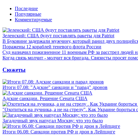
Последние
Популярные
Комментируемые
Зеленский: США будут поставлять ракеты для Patriot
В Буковине задержали мужчину, который ранил двух полицейс
Поражены 12 кораблей теневого флота России
Суд назначил пожизненное 11 военным РФ за расстрел людей 
Когда связь молчит - молчит вся бригада. Связисты просят по
Сюжеты
Итоги 07.08: "Адские" санкции и "парад" дронов
Адские санкции. Решение Сената США
"Охотиться на лучника, а не на стрелу". Как Украине бороться 
Загадочный звук напугал Москву: что это было
Итоги 06.08: Санкции против РФ и дрон в Лейпциге