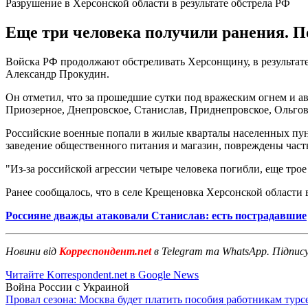
Разрушение в Херсонской области в результате обстрела РФ
Еще три человека получили ранения. П
Войска РФ продолжают обстреливать Херсонщину, в результат
Александр Прокудин.
Он отметил, что за прошедшие сутки под вражеским огнем и а
Приозерное, Днепровское, Станислав, Приднепровское, Ольгов
Российские военные попали в жилые кварталы населенных пунк
заведение общественного питания и магазин, повреждены час
"Из-за российской агрессии четыре человека погибли, еще трое 
Ранее сообщалось, что в селе Крещеновка Херсонской области 
Россияне дважды атаковали Станислав: есть пострадавшие
Новини від
Корреспондент.net
в Telegram та WhatsApp. Підпис
Читайте Korrespondent.net в Google News
Война России с Украиной
Провал сезона: Москва будет платить пособия работникам тур