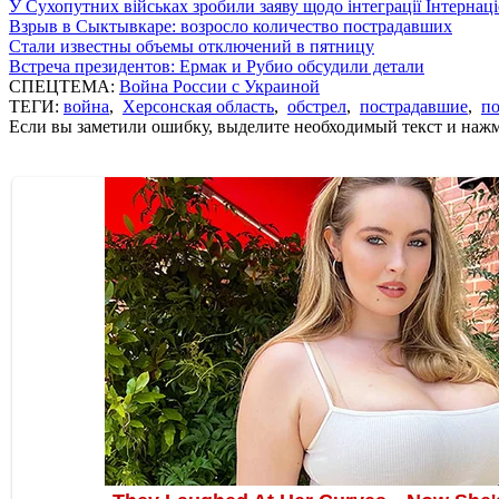
У Сухопутних військах зробили заяву щодо інтеграції Інтернац
Взрыв в Сыктывкаре: возросло количество пострадавших
Стали известны объемы отключений в пятницу
Встреча президентов: Ермак и Рубио обсудили детали
СПЕЦТЕМА:
Война России с Украиной
ТЕГИ:
война
,
Херсонская область
,
обстрел
,
пострадавшие
,
п
Если вы заметили ошибку, выделите необходимый текст и нажми