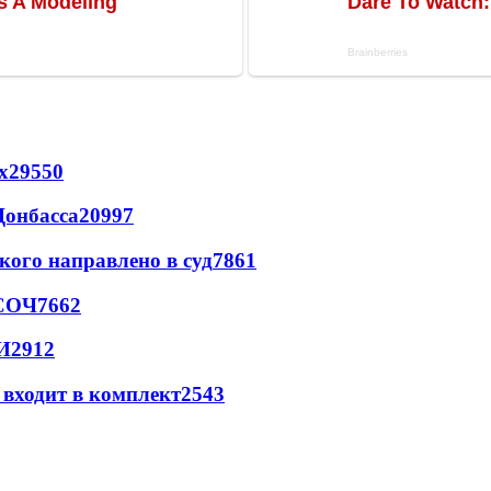
х
29550
Донбасса
20997
кого направлено в суд
7861
 СОЧ
7662
И
2912
 входит в комплект
2543