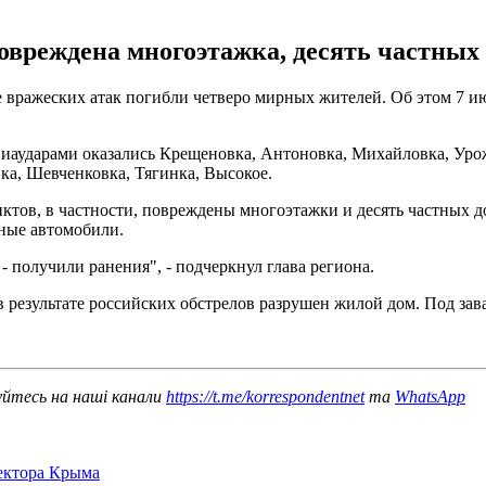
овреждена многоэтажка, десять частных 
е вражеских атак погибли четверо мирных жителей. Об этом 7 
виаударами оказались Крещеновка, Антоновка, Михайловка, Урож
ка, Шевченковка, Тягинка, Высокое.
тов, в частности, повреждены многоэтажки и десять частных д
тные автомобили.
- получили ранения", - подчеркнул глава региона.
в результате российских обстрелов разрушен жилой дом. Под за
уйтесь на наші канали
https://t.me/korrespondentnet
та
WhatsApp
сектора Крыма