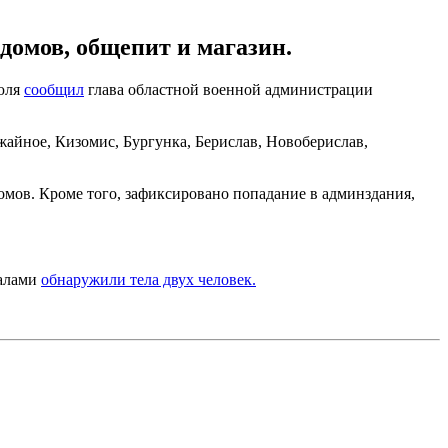
домов, общепит и магазин.
июля
сообщил
глава областной военной администрации
айное, Кизомис, Бургунка, Берислав, Новоберислав,
омов. Кроме того, зафиксировано попадание в админздания,
валами
обнаружили тела двух человек.