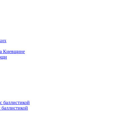
ких
на Киевщине
мощи
с баллистикой