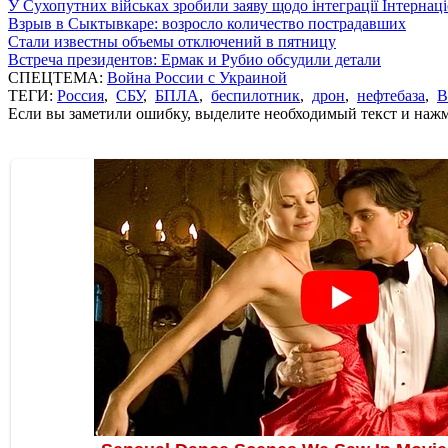
У Сухопутних військах зробили заяву щодо інтеграції Інтернац
Взрыв в Сыктывкаре: возросло количество пострадавших
Стали известны объемы отключений в пятницу
Встреча президентов: Ермак и Рубио обсудили детали
СПЕЦТЕМА:
Война России с Украиной
ТЕГИ:
Россия
,
СБУ
,
БПЛА
,
беспилотник
,
дрон
,
нефтебаза
,
В
Если вы заметили ошибку, выделите необходимый текст и нажми