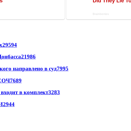
х
29594
Донбасса
21986
кого направлено в суд
7995
 СОЧ
7689
 входит в комплект
3283
И
2944