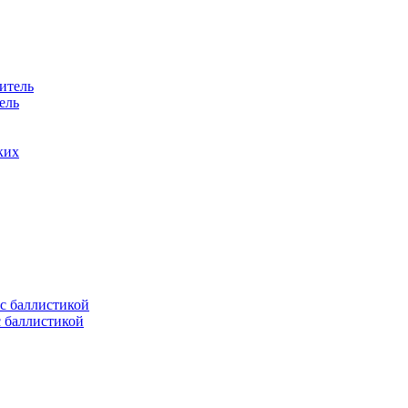
ель
ких
с баллистикой