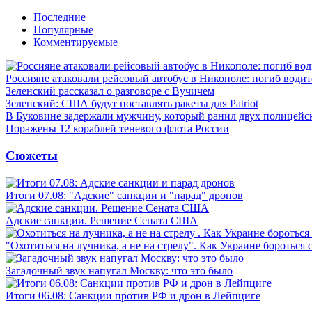
Последние
Популярные
Комментируемые
Россияне атаковали рейсовый автобус в Никополе: погиб водит
Зеленский рассказал о разговоре с Вучичем
Зеленский: США будут поставлять ракеты для Patriot
В Буковине задержали мужчину, который ранил двух полицейс
Поражены 12 кораблей теневого флота России
Сюжеты
Итоги 07.08: "Адские" санкции и "парад" дронов
Адские санкции. Решение Сената США
"Охотиться на лучника, а не на стрелу". Как Украине бороться 
Загадочный звук напугал Москву: что это было
Итоги 06.08: Санкции против РФ и дрон в Лейпциге