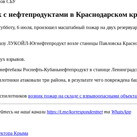
нов СБУ
 с нефтепродуктами в Краснодарском кр
субботу, 6 июля, произошел масштабный пожар на двух резервуа
азу ЛУКОЙЛ-Югнефтепродукт возле станицы Павловска Краснодар
вух взрывов.
нефтебазы Роснефть-Кубаньнефтепродукт в станице Ленинградска
лотники атаковали три района, в результате чего повреждена ба
беспилотников
возник пожар на складе с взрывоопасными объекта
уйтесь на наші канали
https://t.me/korrespondentnet
та
WhatsApp
сектора Крыма