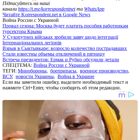
Підписуйтесь на наші
канали
https://t.me/korrespondentnet
та
WhatsApp
Читайте Korrespondent.net в Google News
Война России с Украиной
Провал сезона: Москва будет платить пособия работникам
турсектора Крыма
У Сухопутних військах зробили заяву щодо інтеграції
Інтернаціональних легіонів
Взрыв в Сыктывкаре: возросло количество пострадавших
Стали известны объемы отключений в пятницу
Встреча президентов: Ермак и Рубио обсудили детали
СПЕЦТЕМА:
Война России с Украиной
ТЕГИ:
Минобороны
,
боеприпасы
,
военное производство
,
ВСУ
,
новости Украины
,
Война в Украине
Если вы заметили ошибку, выделите необходимый текст и
нажмите Ctrl+Enter, чтобы сообщить об этом редакции.