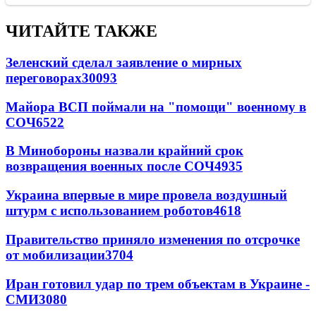
ЧИТАЙТЕ ТАКЖЕ
Зеленский сделал заявление о мирных
переговорах
30093
Майора ВСП поймали на "помощи" военному в
СОЧ
6522
В Минобороны назвали крайний срок
возвращения военных после СОЧ
4935
Украина впервые в мире провела воздушный
штурм с использованием роботов
4618
Правительство приняло изменения по отсрочке
от мобилизации
3704
Иран готовил удар по трем объектам в Украине -
СМИ
3080