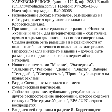
ХАРКІВСЬКЕ ШОСЕ, будинок 172-Б, офіс 208/1 E-mail:
sunlight@mediadim.com.ua
Телефон: 044-205-43-00
Идентификатор медиа - R40-06068
Использование любых материалов, размещённых на
сайте, разрешается при условии ссылки на
Корреспондент.net.
При копировании материалов со страницы «Новости
Украины и мира», для интернет-изданий – обязательна
прямая открытая для поисковых систем гиперссылка.
Ссылка должна быть размещена в независимости от
полного либо частичного использования материалов.
Гиперссылка (для интернет- изданий) – должна быть
размещена в подзаголовке или в первом абзаце
материала.
Новости с пометками "Мнение", "Экспертиза",
"Заявление", "Регионы", "Деньги", "Власть", "Выборы",
"Тест-драйв", "Спецпроекты", "Промо" публикуются на
правах рекламы.
Раздел Спецпроекты создается совместно с
коммерческими партнерами.
Любое копирование, публикация, републикация и
другое распространение информации, которое содержит
ссылку на "Интерфакс-Украина", EPA / UPG, строго
воспрещается.
Владелец веб-страницы в разделе Я- Корреспондент