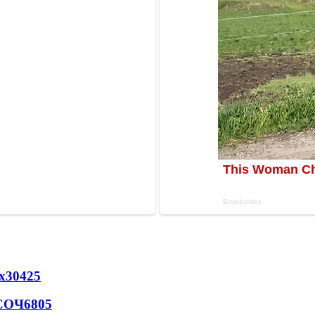
х
30425
 СОЧ
6805