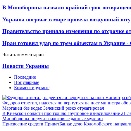
В Минобороны назвали крайний срок возвращен
Украина впервые в мире провела воздушный шту
Правительство приняло изменения по отсрочке о
Иран готовил удар по трем объектам в Украине 
Читать комментарии
Новости Украины
Последние
Популярные
Комментируемые
Федоров ответил, надеется ли вернуться на пост министра обо
Марганец без воды: Зеленский резко отреагировал
В Киевской области произошло групповое изнасилование 21-л
Минобороны получит налоговые данные мужчин
Присвоение средств ПриватБанка: дело Коломойского направле