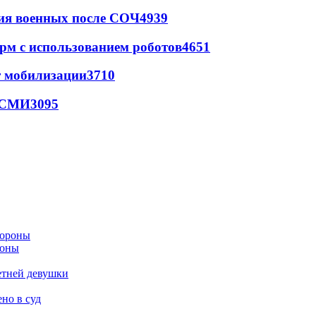
ия военных после СОЧ
4939
рм с использованием роботов
4651
т мобилизации
3710
- СМИ
3095
роны
етней девушки
но в суд