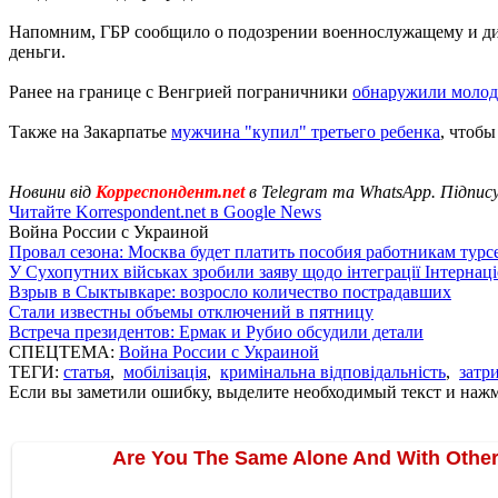
Напомним, ГБР сообщило о подозрении военнослужащему и ди
деньги.
Ранее на границе с Венгрией пограничники
обнаружили молод
Также на Закарпатье
мужчина "купил" третьего ребенка
, чтобы
Новини від
Корреспондент.net
в Telegram та WhatsApp. Підпис
Читайте Korrespondent.net в Google News
Война России с Украиной
Провал сезона: Москва будет платить пособия работникам тур
У Сухопутних військах зробили заяву щодо інтеграції Інтернац
Взрыв в Сыктывкаре: возросло количество пострадавших
Стали известны объемы отключений в пятницу
Встреча президентов: Ермак и Рубио обсудили детали
СПЕЦТЕМА:
Война России с Украиной
ТЕГИ:
статья
,
мобілізація
,
кримінальна відповідальність
,
затр
Если вы заметили ошибку, выделите необходимый текст и нажми