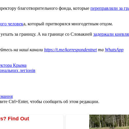
ректору благотворительного фонда, которые
переправляли за г
ого человек
а, который притворялся многодетным отцом.
 уехать за границу. А на границе со Словакией
задержали киевл
уйтесь на наші канали
https://t.me/korrespondentnet
та
WhatsApp
сектора Крыма
іональних легіонів
имання
те Ctrl+Enter, чтобы сообщить об этом редакции.