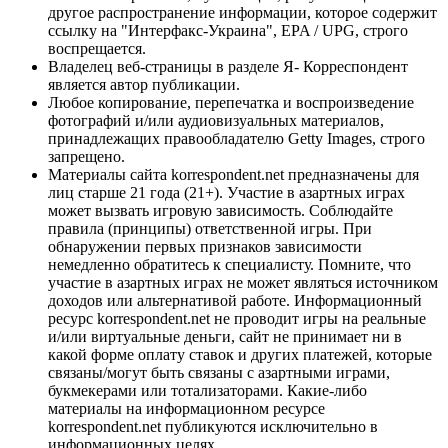
другое распространение информации, которое содержит
ссылку на "Интерфакс-Украина", EPA / UPG, строго
воспрещается.
Владелец веб-страницы в разделе Я- Корреспондент
является автор публикации.
Любое копирование, перепечатка и воспроизведение
фотографий и/или аудиовизуальных материалов,
принадлежащих правообладателю Getty Images, строго
запрещено.
Материалы сайта korrespondent.net предназначены для
лиц старше 21 года (21+). Участие в азартных играх
может вызвать игровую зависимость. Соблюдайте
правила (принципы) ответственной игры. При
обнаружении первых признаков зависимости
немедленно обратитесь к специалисту. Помните, что
участие в азартных играх не может являться источником
доходов или альтернативой работе. Информационный
ресурс korrespondent.net не проводит игры на реальные
и/или виртуальные деньги, сайт не принимает ни в
какой форме оплату ставок и других платежей, которые
связаны/могут быть связаны с азартными играми,
букмекерами или тотализаторами. Какие-либо
материалы на информационном ресурсе
korrespondent.net публикуются исключительно в
информационных целях.