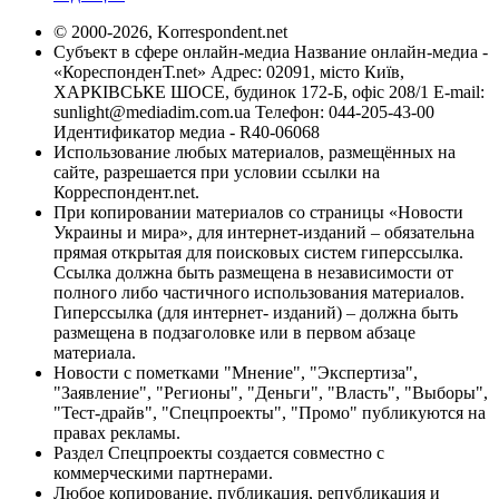
© 2000-2026, Korrespondent.net
Субъект в сфере онлайн-медиа Название онлайн-медиа -
«КореспонденТ.net» Адрес: 02091, місто Київ,
ХАРКІВСЬКЕ ШОСЕ, будинок 172-Б, офіс 208/1 E-mail:
sunlight@mediadim.com.ua
Телефон: 044-205-43-00
Идентификатор медиа - R40-06068
Использование любых материалов, размещённых на
сайте, разрешается при условии ссылки на
Корреспондент.net.
При копировании материалов со страницы «Новости
Украины и мира», для интернет-изданий – обязательна
прямая открытая для поисковых систем гиперссылка.
Ссылка должна быть размещена в независимости от
полного либо частичного использования материалов.
Гиперссылка (для интернет- изданий) – должна быть
размещена в подзаголовке или в первом абзаце
материала.
Новости с пометками "Мнение", "Экспертиза",
"Заявление", "Регионы", "Деньги", "Власть", "Выборы",
"Тест-драйв", "Спецпроекты", "Промо" публикуются на
правах рекламы.
Раздел Спецпроекты создается совместно с
коммерческими партнерами.
Любое копирование, публикация, републикация и