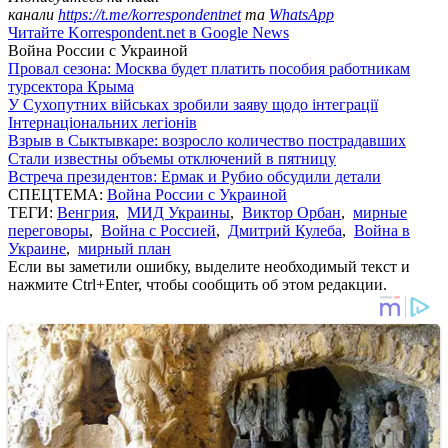
канали
https://t.me/korrespondentnet
та
WhatsApp
Читайте Korrespondent.net в Google News
Война России с Украиной
Провал сезона: Москва будет платить пособия работникам
турсектора Крыма
У Сухопутних військах зробили заяву щодо інтеграції
Інтернаціональних легіонів
Взрыв в Сыктывкаре: возросло количество пострадавших
Стали известны объемы отключений в пятницу
Встреча президентов: Ермак и Рубио обсудили детали
СПЕЦТЕМА:
Война России с Украиной
ТЕГИ:
Венгрия
,
МИД Украины
,
Виктор Орбан
,
мирные
переговоры
,
Война с Россией
,
Дмитрий Кулеба
,
Война в
Украине
,
мирный план
Если вы заметили ошибку, выделите необходимый текст и
нажмите Ctrl+Enter, чтобы сообщить об этом редакции.