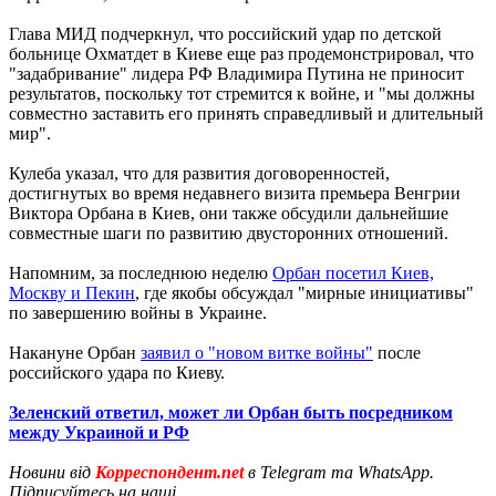
Глава МИД подчеркнул, что российский удар по детской
больнице Охматдет в Киеве еще раз продемонстрировал, что
"задабривание" лидера РФ Владимира Путина не приносит
результатов, поскольку тот стремится к войне, и "мы должны
совместно заставить его принять справедливый и длительный
мир".
Кулеба указал, что для развития договоренностей,
достигнутых во время недавнего визита премьера Венгрии
Виктора Орбана в Киев, они также обсудили дальнейшие
совместные шаги по развитию двусторонних отношений.
Напомним, за последнюю неделю
Орбан посетил Киев,
Москву и Пекин
, где якобы обсуждал "мирные инициативы"
по завершению войны в Украине.
Накануне Орбан
заявил о "новом витке войны"
после
российского удара по Киеву.
Зеленский ответил, может ли Орбан быть посредником
между Украиной и РФ
Новини від
Корреспондент.net
в Telegram та WhatsApp.
Підписуйтесь на наші