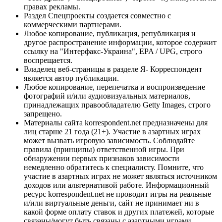
правах рекламы.
Раздел Спецпроекты создается совместно с
коммерческими партнерами.
Любое копирование, публикация, републикация и
другое распространение информации, которое содержит
ссылку на "Интерфакс-Украина", EPA / UPG, строго
воспрещается.
Владелец веб-страницы в разделе Я- Корреспондент
является автор публикации.
Любое копирование, перепечатка и воспроизведение
фотографий и/или аудиовизуальных материалов,
принадлежащих правообладателю Getty Images, строго
запрещено.
Материалы сайта korrespondent.net предназначены для
лиц старше 21 года (21+). Участие в азартных играх
может вызвать игровую зависимость. Соблюдайте
правила (принципы) ответственной игры. При
обнаружении первых признаков зависимости
немедленно обратитесь к специалисту. Помните, что
участие в азартных играх не может являться источником
доходов или альтернативой работе. Информационный
ресурс korrespondent.net не проводит игры на реальные
и/или виртуальные деньги, сайт не принимает ни в
какой форме оплату ставок и других платежей, которые
связаны/могут быть связаны с азартными играми,