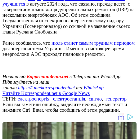
улучшится
в августе 2024 года, что связано, прежде всего, с
завершением планово-предупредительных ремонтов (ПЗР) на
нескольких энергоблоках АЭС. Об этом сообщила
Государственная инспекция по энергетическому надзору
Украины (Госэнергонадзор) со ссылкой на заявление своего
главы Руслана Слободяна.
Ранее сообщалось, что
июль станет самым трудным периодом
для энергосистемы Украины. Именно в настоящее время
энергоблоки АЭС проходят плановые ремонты.
Новини від
Корреспондент.net
в Telegram та WhatsApp.
Підписуйтесь на наші
канали
https://t.me/korrespondentnet
та
WhatsApp
Читайте Korrespondent.net в Google News
ТЕГИ:
електроенергія
,
електростанція
,
світло
,
генератор
Если вы заметили ошибку, выделите необходимый текст и
нажмите Ctrl+Enter, чтобы сообщить об этом редакции.