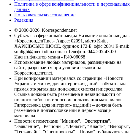
Политика в сфере конфиденциальности и персональных
данных
Пользовательское соглашение
Редакция
© 2000-2026, Korrespondent.net
Субъект в сфере онлайн-медиа Название онлайн-медиа -
«КореспонденТ.net» Адрес: 02091, місто Київ,
ХАРКІВСЬКЕ ШОСЕ, будинок 172-Б, офіс 208/1 E-mail:
sunlight@mediadim.com.ua
Телефон: 044-205-43-00
Идентификатор медиа - R40-06068
Использование любых материалов, размещённых на
сайте, разрешается при условии ссылки на
Корреспондент.net.
При копировании материалов со страницы «Новости
Украины и мира», для интернет-изданий – обязательна
прямая открытая для поисковых систем гиперссылка.
Ссылка должна быть размещена в независимости от
полного либо частичного использования материалов.
Гиперссылка (для интернет- изданий) – должна быть
размещена в подзаголовке или в первом абзаце
материала.
Новости с пометками "Мнение", "Экспертиза",
"Заявление", "Регионы", "Деньги", "Власть", "Выборы",
"Тест-драйв", "Спецпроекты", "Промо" публикуются на