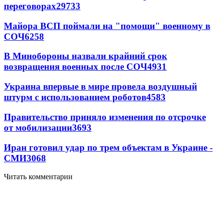
переговорах
29733
Майора ВСП поймали на "помощи" военному в
СОЧ
6258
В Минобороны назвали крайний срок
возвращения военных после СОЧ
4931
Украина впервые в мире провела воздушный
штурм с использованием роботов
4583
Правительство приняло изменения по отсрочке
от мобилизации
3693
Иран готовил удар по трем объектам в Украине -
СМИ
3068
Читать комментарии