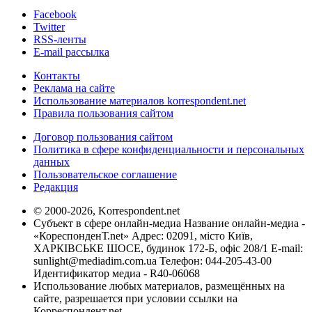
Facebook
Twitter
RSS-ленты
E-mail рассылка
Контакты
Реклама на сайте
Использование материалов korrespondent.net
Правила пользования сайтом
Договор пользования сайтом
Политика в сфере конфиденциальности и персональных
данных
Пользовательское соглашение
Редакция
© 2000-2026, Korrespondent.net
Субъект в сфере онлайн-медиа Название онлайн-медиа -
«КореспонденТ.net» Адрес: 02091, місто Київ,
ХАРКІВСЬКЕ ШОСЕ, будинок 172-Б, офіс 208/1 E-mail:
sunlight@mediadim.com.ua
Телефон: 044-205-43-00
Идентификатор медиа - R40-06068
Использование любых материалов, размещённых на
сайте, разрешается при условии ссылки на
Корреспондент.net.