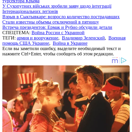
турсектора Крыма
У Сухопутних військах зробили заяву щодо інтеграції
Інтернаціональних легіонів
Взрыв в Сыктывкаре: возросло количество пострадавших
Стали известны объемы отключений в пятницу
Встреча президентов: Ермак и Рубио обсудили детали
СПЕЦТЕМА:
Война России с Украиной
ТЕГИ:
армия и вооружение
,
Владимир Зеленский
,
Военная
помощь США Украине
,
Война в Украине
Если вы заметили ошибку, выделите необходимый текст и
нажмите Ctrl+Enter, чтобы сообщить об этом редакции.