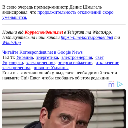
В свою очередь премьер-министр Денис Шмыгаль
анонсировал, что
продолжительность отключений скоро
уменьшится.
Новини від
Корреспондент.net
в Telegram та WhatsApp.
Підписуйтесь на наші канали
https://t.me/korrespondentnet
та
WhatsApp
Читайте Korrespondent.net в Google News
ТЕГИ:
Украина
,
энергетика
,
электроэнергия
,
свет
,
Укрэнерго
,
электричество
,
энергоснабжение
,
отключение
электричества
,
новости Украины
Если вы заметили ошибку, выделите необходимый текст и
нажмите Ctrl+Enter, чтобы сообщить об этом редакции.