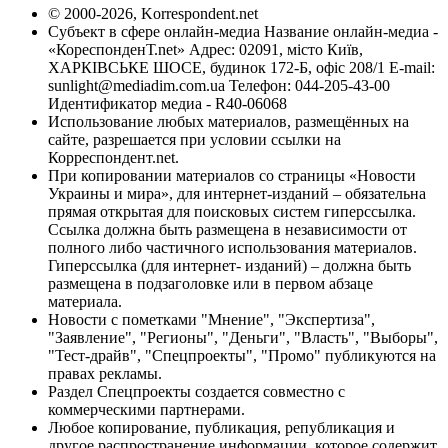
© 2000-2026, Korrespondent.net
Субъект в сфере онлайн-медиа Название онлайн-медиа -
«КореспонденТ.net» Адрес: 02091, місто Київ,
ХАРКІВСЬКЕ ШОСЕ, будинок 172-Б, офіс 208/1 E-mail:
sunlight@mediadim.com.ua
Телефон: 044-205-43-00
Идентификатор медиа - R40-06068
Использование любых материалов, размещённых на
сайте, разрешается при условии ссылки на
Корреспондент.net.
При копировании материалов со страницы «Новости
Украины и мира», для интернет-изданий – обязательна
прямая открытая для поисковых систем гиперссылка.
Ссылка должна быть размещена в независимости от
полного либо частичного использования материалов.
Гиперссылка (для интернет- изданий) – должна быть
размещена в подзаголовке или в первом абзаце
материала.
Новости с пометками "Мнение", "Экспертиза",
"Заявление", "Регионы", "Деньги", "Власть", "Выборы",
"Тест-драйв", "Спецпроекты", "Промо" публикуются на
правах рекламы.
Раздел Спецпроекты создается совместно с
коммерческими партнерами.
Любое копирование, публикация, републикация и
другое распространение информации, которое содержит