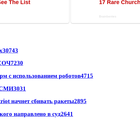
х
30743
 СОЧ
7230
рм с использованием роботов
4715
- СМИ
3031
triot начнет сбивать ракеты
2895
кого направлено в суд
2641