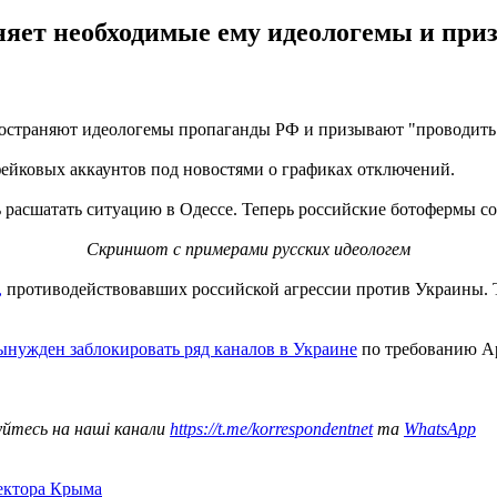
няет необходимые ему идеологемы и при
пространяют идеологемы пропаганды РФ и призывают "проводить
фейковых аккаунтов под новостями о графиках отключений.
 расшатать ситуацию в Одессе. Теперь российские ботофермы с
Скриншот с примерами русских идеологем
,
противодействовавших российской агрессии против Украины. То
ынужден заблокировать ряд каналов в Украине
по требованию Ap
уйтесь на наші канали
https://t.me/korrespondentnet
та
WhatsApp
сектора Крыма