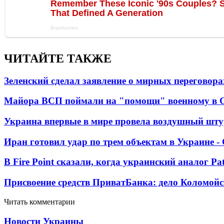
ЧИТАЙТЕ ТАКЖЕ
Зеленский сделал заявление о мирных переговора
Майора ВСП поймали на "помощи" военному в
Украина впервые в мире провела воздушный шту
Иран готовил удар по трем объектам в Украине 
В Fire Point сказали, когда украинский аналог Pa
Присвоение средств ПриватБанка: дело Коломойс
Читать комментарии
Новости Украины