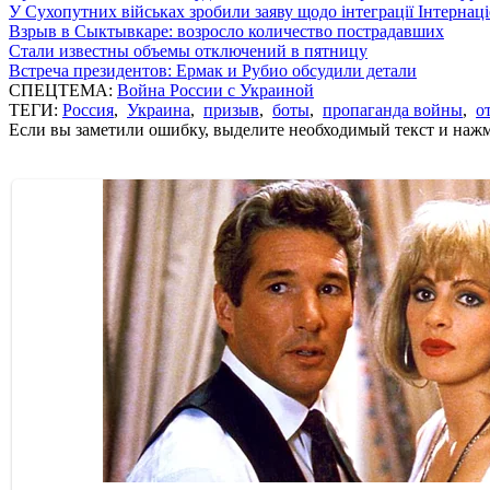
У Сухопутних військах зробили заяву щодо інтеграції Інтернац
Взрыв в Сыктывкаре: возросло количество пострадавших
Стали известны объемы отключений в пятницу
Встреча президентов: Ермак и Рубио обсудили детали
СПЕЦТЕМА:
Война России с Украиной
ТЕГИ:
Россия
,
Украина
,
призыв
,
боты
,
пропаганда войны
,
о
Если вы заметили ошибку, выделите необходимый текст и нажми