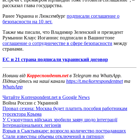
рассказал глава государства.
Ранее Украина и Люксембург
подписали соглашение о
безопасности на 10 лет.
Также мы писали, что Владимир Зеленский и президент
Румынии Клаус Иоганнис подписали в Вашингтоне
соглашение о сотрудничестве в сфере безопасности
между
странами.
ЕС и 21 страна подписали украинский договор
Новини від
Корреспондент.net
в Telegram та WhatsApp.
Підписуйтесь на наші канали
https://t.me/korrespondentnet
та
WhatsApp
Читайте Korrespondent.net в Google News
Война России с Украиной
Провал сезона: Москва будет платить пособия работникам
турсектора Крыма
У Сухопутних військах зробили заяву щодо інтеграції
Інтернаціональних легіонів
Взрыв в Сыктывкаре: возросло количество пострадавших
Стали известны объемы отключений в пятницу