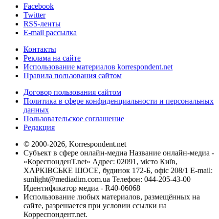
Facebook
Twitter
RSS-ленты
E-mail рассылка
Контакты
Реклама на сайте
Использование материалов korrespondent.net
Правила пользования сайтом
Договор пользования сайтом
Политика в сфере конфиденциальности и персональных
данных
Пользовательское соглашение
Редакция
© 2000-2026, Korrespondent.net
Субъект в сфере онлайн-медиа Название онлайн-медиа -
«КореспонденТ.net» Адрес: 02091, місто Київ,
ХАРКІВСЬКЕ ШОСЕ, будинок 172-Б, офіс 208/1 E-mail:
sunlight@mediadim.com.ua
Телефон: 044-205-43-00
Идентификатор медиа - R40-06068
Использование любых материалов, размещённых на
сайте, разрешается при условии ссылки на
Корреспондент.net.