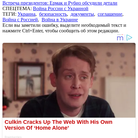
Встреча президентов: Ермак и Рубио обсудили детали
СПЕЦТЕМА:
Война России с Украиной
ТЕГИ:
Украина
,
безопасность
,
документы
,
соглашение
,
Война с Россией
,
Война в Украине
Если вы заметили ошибку, выделите необходимый текст и
нажмите Ctrl+Enter, чтобы сообщить об этом редакции.