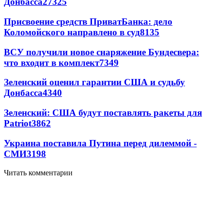
Донбасса
27325
Присвоение средств ПриватБанка: дело
Коломойского направлено в суд
8135
ВСУ получили новое снаряжение Бундесвера:
что входит в комплект
7349
Зеленский оценил гарантии США и судьбу
Донбасса
4340
Зеленский: США будут поставлять ракеты для
Patriot
3862
Украина поставила Путина перед дилеммой -
СМИ
3198
Читать комментарии