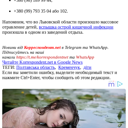
+380 (98) 189 99 44;
+380 (99) 793 35 04 або 102.
Напомним, что во Львовской области произошло массовое
отравление детей,
вспышка острой кишечной инфекции
произошла в одном из заведений отдыха.
Новини від
Корреспондент.net
в Telegram та WhatsApp.
Підписуйтесь на наші
канали
https://t.me/korrespondentnet
та
WhatsApp
Читайте Korrespondent.net в Google News
ТЕГИ:
Полтавська область
,
Кременчук
,
діти
Если вы заметили ошибку, выделите необходимый текст и
нажмите Ctrl+Enter, чтобы сообщить об этом редакции.