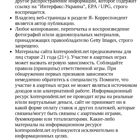
другое распространение информации, которое содержит
ссылку на "Интерфакс-Украина", EPA / UPG, строго
воспрещается.
Владелец веб-страницы в разделе Я- Корреспондент
является автор публикации.
Любое копирование, перепечатка и воспроизведение
фотографий и/или аудиовизуальных материалов,
принадлежащих правообладателю Getty Images, строго
запрещено.
Материалы сайта korrespondent.net предназначены для
лиц старше 21 года (21+). Участие в азартных играх
может вызвать игровую зависимость. Соблюдайте
правила (принципы) ответственной игры. При
обнаружении первых признаков зависимости
немедленно обратитесь к специалисту. Помните, что
участие в азартных играх не может являться источником
доходов или альтернативой работе. Информационный
ресурс korrespondent.net не проводит игры на реальные
и/или виртуальные деньги, сайт не принимает ни в
какой форме оплату ставок и других платежей, которые
связаны/могут быть связаны с азартными играми,
букмекерами или тотализаторами. Какие-либо
материалы на информационном ресурсе
korrespondent.net публикуются исключительно в
информационных целях.