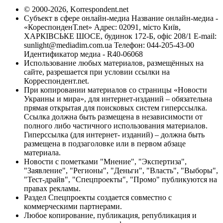
© 2000-2026, Korrespondent.net
Субъект в сфере онлайн-медиа Название онлайн-медиа -
«КореспонденТ.net» Адрес: 02091, місто Київ,
ХАРКІВСЬКЕ ШОСЕ, будинок 172-Б, офіс 208/1 E-mail:
sunlight@mediadim.com.ua
Телефон: 044-205-43-00
Идентификатор медиа - R40-06068
Использование любых материалов, размещённых на
сайте, разрешается при условии ссылки на
Корреспондент.net.
При копировании материалов со страницы «Новости
Украины и мира», для интернет-изданий – обязательна
прямая открытая для поисковых систем гиперссылка.
Ссылка должна быть размещена в независимости от
полного либо частичного использования материалов.
Гиперссылка (для интернет- изданий) – должна быть
размещена в подзаголовке или в первом абзаце
материала.
Новости с пометками "Мнение", "Экспертиза",
"Заявление", "Регионы", "Деньги", "Власть", "Выборы",
"Тест-драйв", "Спецпроекты", "Промо" публикуются на
правах рекламы.
Раздел Спецпроекты создается совместно с
коммерческими партнерами.
Любое копирование, публикация, републикация и