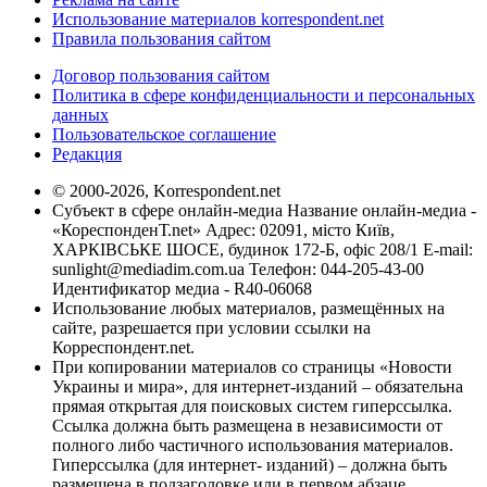
Использование материалов korrespondent.net
Правила пользования сайтом
Договор пользования сайтом
Политика в сфере конфиденциальности и персональных
данных
Пользовательское соглашение
Редакция
© 2000-2026, Korrespondent.net
Субъект в сфере онлайн-медиа Название онлайн-медиа -
«КореспонденТ.net» Адрес: 02091, місто Київ,
ХАРКІВСЬКЕ ШОСЕ, будинок 172-Б, офіс 208/1 E-mail:
sunlight@mediadim.com.ua
Телефон: 044-205-43-00
Идентификатор медиа - R40-06068
Использование любых материалов, размещённых на
сайте, разрешается при условии ссылки на
Корреспондент.net.
При копировании материалов со страницы «Новости
Украины и мира», для интернет-изданий – обязательна
прямая открытая для поисковых систем гиперссылка.
Ссылка должна быть размещена в независимости от
полного либо частичного использования материалов.
Гиперссылка (для интернет- изданий) – должна быть
размещена в подзаголовке или в первом абзаце