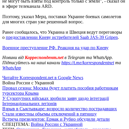
не могут быть взяты под контроль только с земли", - сказал он
в эфире телеканала ARD.
Поэтому, указал Мерц, поставки Украине боевых самолетов
для многих стран уже решенный вопрос.
Ранее сообщалось, что Украина и Швеция ведут переговоры
о
предоставлении Киеву истребителей Saab JAS-39 Gripen
.
Военное преступление РФ. Реакция на удар по Киеву
Новини від
Корреспондент.net
в Telegram та WhatsApp.
Підписуйтесь на наші канали
https://t.me/korrespondentnet
та
WhatsApp
Читайте Korrespondent.net в Google News
Война России с Украиной
Провал сезона: Москва будет платить пособия работникам
турсектора Крыма
У Сухопутних військах зробили заяву щодо інтеграції
Інтернаціональних легіонів
Взрыв в Сыктывкаре: возросло количество пострадавших
Стали известны объемы отключений в пятницу
Встреча президентов: Ермак и Рубио обсудили детали
СПЕЦТЕМА:
Война России с Украиной