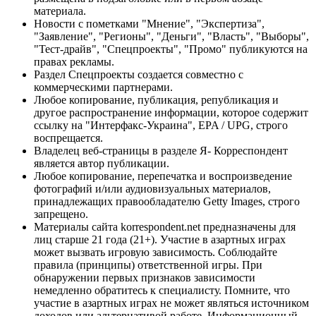
материала.
Новости с пометками "Мнение", "Экспертиза",
"Заявление", "Регионы", "Деньги", "Власть", "Выборы",
"Тест-драйв", "Спецпроекты", "Промо" публикуются на
правах рекламы.
Раздел Спецпроекты создается совместно с
коммерческими партнерами.
Любое копирование, публикация, републикация и
другое распространение информации, которое содержит
ссылку на "Интерфакс-Украина", EPA / UPG, строго
воспрещается.
Владелец веб-страницы в разделе Я- Корреспондент
является автор публикации.
Любое копирование, перепечатка и воспроизведение
фотографий и/или аудиовизуальных материалов,
принадлежащих правообладателю Getty Images, строго
запрещено.
Материалы сайта korrespondent.net предназначены для
лиц старше 21 года (21+). Участие в азартных играх
может вызвать игровую зависимость. Соблюдайте
правила (принципы) ответственной игры. При
обнаружении первых признаков зависимости
немедленно обратитесь к специалисту. Помните, что
участие в азартных играх не может являться источником
доходов или альтернативой работе. Информационный