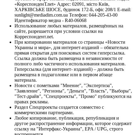
«КореспонденТ.net» Адрес: 02091, місто Київ,
ХАРКІВСЬКЕ ШОСЕ, будинок 172-Б, офіс 208/1 E-mail:
sunlight@mediadim.com.ua
Телефон: 044-205-43-00
Идентификатор медиа - R40-06068
Использование любых материалов, размещённых на
сайте, разрешается при условии ссылки на
Корреспондент.net.
При копировании материалов со страницы «Новости
Украины и мира», для интернет-изданий – обязательна
прямая открытая для поисковых систем гиперссылка.
Ссылка должна быть размещена в независимости от
полного либо частичного использования материалов.
Гиперссылка (для интернет- изданий) – должна быть
размещена в подзаголовке или в первом абзаце
материала.
Новости с пометками "Мнение", "Экспертиза",
"Заявление", "Регионы", "Деньги", "Власть", "Выборы",
"Тест-драйв", "Спецпроекты", "Промо" публикуются на
правах рекламы.
Раздел Спецпроекты создается совместно с
коммерческими партнерами.
Любое копирование, публикация, републикация и
другое распространение информации, которое содержит
ссылку на "Интерфакс-Украина", EPA / UPG, строго
воспрещается.