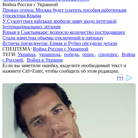
Война России с Украиной
Провал сезона: Москва будет платить пособия работникам
турсектора Крыма
У Сухопутних військах зробили заяву щодо інтеграції
Інтернаціональних легіонів
Взрыв в Сыктывкаре: возросло количество пострадавших
Стали известны объемы отключений в пятницу
Встреча президентов: Ермак и Рубио обсудили детали
СПЕЦТЕМА:
Война России с Украиной
ТЕГИ:
Украина
,
украинцы
,
победа
,
опрос
,
соцопрос
,
Война
с Россией
,
Война в Украине
Если вы заметили ошибку, выделите необходимый текст и
нажмите Ctrl+Enter, чтобы сообщить об этом редакции.