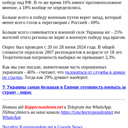
победу над РФ. В то же время 16% имеют противоположное
мнение, а 18% вообще не определились.
Больше всего в победу военным путем верит запад, который
менее всего готов к переговорам с Россией - 69%.
Больше всего сомневается в военной силе Украины юг - 25%
жителей этого региона не верят в военную победу над врагом.
Опрос был проведен с 20 по 28 июня 2024 года. В общей
сложности опросили 2007 респондентов в возрасте от 18 лет.
Теоретическая погрешность выборки не превышает 2,3%.
Как мы уже писали, значительная часть опрошенных
украинцев - 46% - считают, что
уклоняться от службы в армии
не стыдно
. Тогда как 29% думают наоборот.
У Украины самая большая в Европе готовность воевать за
страну - опрос
Новини від
Корреспондент.net
в Telegram та WhatsApp.
Підписуйтесь на наші канали
https://t.me/korrespondentnet
та
WhatsApp
Читайте Korrespondent.net в Google News