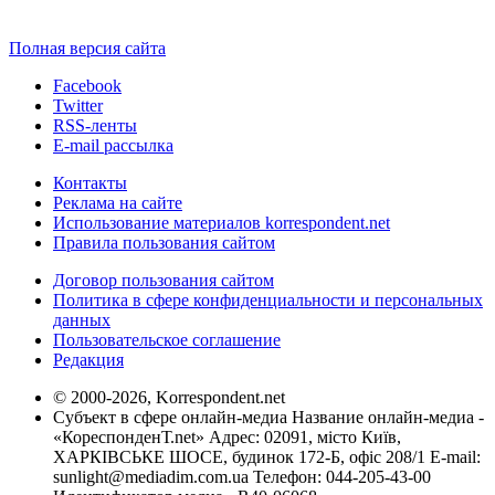
Полная версия сайта
Facebook
Twitter
RSS-ленты
E-mail рассылка
Контакты
Реклама на сайте
Использование материалов korrespondent.net
Правила пользования сайтом
Договор пользования сайтом
Политика в сфере конфиденциальности и персональных
данных
Пользовательское соглашение
Редакция
© 2000-2026, Korrespondent.net
Субъект в сфере онлайн-медиа Название онлайн-медиа -
«КореспонденТ.net» Адрес: 02091, місто Київ,
ХАРКІВСЬКЕ ШОСЕ, будинок 172-Б, офіс 208/1 E-mail:
sunlight@mediadim.com.ua
Телефон: 044-205-43-00