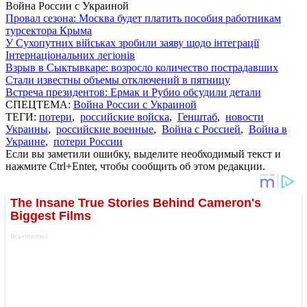
Война России с Украиной
Провал сезона: Москва будет платить пособия работникам
турсектора Крыма
У Сухопутних військах зробили заяву щодо інтеграції
Інтернаціональних легіонів
Взрыв в Сыктывкаре: возросло количество пострадавших
Стали известны объемы отключений в пятницу
Встреча президентов: Ермак и Рубио обсудили детали
СПЕЦТЕМА:
Война России с Украиной
ТЕГИ:
потери
,
российские войска
,
Генштаб
,
новости
Украины
,
российские военные
,
Война с Россией
,
Война в
Украине
,
потери России
Если вы заметили ошибку, выделите необходимый текст и
нажмите Ctrl+Enter, чтобы сообщить об этом редакции.