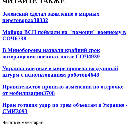
ЧИТАЙТЕ ТАКЖЕ
Зеленский сделал заявление о мирных
переговорах
30332
Майора ВСП поймали на "помощи" военному в
СОЧ
6738
В Минобороны назвали крайний срок
возвращения военных после СОЧ
4939
Украина впервые в мире провела воздушный
штурм с использованием роботов
4648
Правительство приняло изменения по отсрочке
от мобилизации
3708
Иран готовил удар по трем объектам в Украине -
СМИ
3093
Читать комментарии