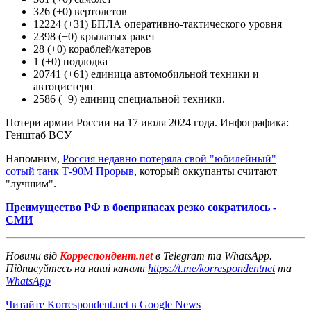
326 (+0) вертолетов
12224 (+31) БПЛА оперативно-тактического уровня
2398 (+0) крылатых ракет
28 (+0) кораблей/катеров
1 (+0) подлодка
20741 (+61) единица автомобильной техники и
автоцистерн
2586 (+9) единиц специальной техники.
Потери армии России на 17 июля 2024 года. Инфографика:
Генштаб ВСУ
Напомним,
Россия недавно потеряла свой "юбилейный"
сотый танк Т-90М Прорыв
, который оккупанты считают
"лучшим".
Преимущество РФ в боеприпасах резко сократилось -
СМИ
Новини від
Корреспондент.net
в Telegram та WhatsApp.
Підписуйтесь на наші канали
https://t.me/korrespondentnet
та
WhatsApp
Читайте Korrespondent.net в Google News