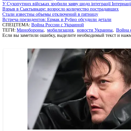
У Сухопутних військах зробили заяву щодо інтеграції Інтернац
Взрыв в Сыктывкаре: возросло количество пострадавших
Стали известны объемы отключений в пятницу
Встреча президентов: Ермак и Рубио обсудили детали
СПЕЦТЕМА:
Война России с Украиной
ТЕГИ:
Минобороны
,
мобилизация
,
новости Украины
,
Война 
Если вы заметили ошибку, выделите необходимый текст и нажми