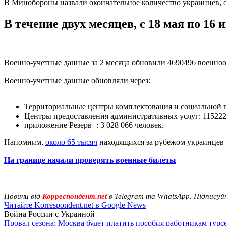
В Минобороны назвали окончательное количество украинцев,
В течение двух месяцев, с 18 мая по 1
Военно-учетные данные за 2 месяца обновили 4690496 военно
Военно-учетные данные обновляли через:
Территориальные центры комплектования и социальной п
Центры предоставления административных услуг: 115222
приложение Резерв+: 3 028 066 человек.
Напомним,
около 65 тысяч
находящихся за рубежом украинцев о
На границе начали проверять военные билеты
Новини від
Корреспондент.net
в Telegram та WhatsApp. Підписуй
Читайте Korrespondent.net в Google News
Война России с Украиной
Провал сезона: Москва будет платить пособия работникам тур