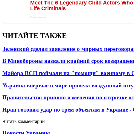
ЧИТАЙТЕ ТАКЖЕ
Зеленский сделал заявление о мирных переговора
В Минобороны назвали крайний срок возвращен
Майора ВСП поймали на "помощи" военному в
Украина впервые в мире провела воздушный шту
Правительство приняло изменения по отсрочке о
Иран готовил удар по трем объектам в Украине 
Читать комментарии
Новости Украины