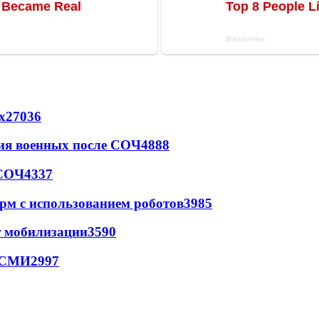
х
27036
ия военных после СОЧ
4888
 СОЧ
4337
рм с использованием роботов
3985
т мобилизации
3590
- СМИ
2997