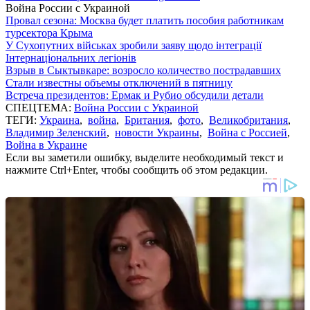
Война России с Украиной
Провал сезона: Москва будет платить пособия работникам
турсектора Крыма
У Сухопутних військах зробили заяву щодо інтеграції
Інтернаціональних легіонів
Взрыв в Сыктывкаре: возросло количество пострадавших
Стали известны объемы отключений в пятницу
Встреча президентов: Ермак и Рубио обсудили детали
СПЕЦТЕМА:
Война России с Украиной
ТЕГИ:
Украина
,
война
,
Британия
,
фото
,
Великобритания
,
Владимир Зеленский
,
новости Украины
,
Война с Россией
,
Война в Украине
Если вы заметили ошибку, выделите необходимый текст и
нажмите Ctrl+Enter, чтобы сообщить об этом редакции.