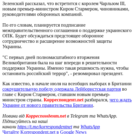
Зеленский рассказал, что встретится с королем Чарльзом ІІІ,
новым премьер-министром Киром Стармером, чиновниками,
руководителями оборонных компаний.
По его словам, планируется подписание
межправительственного соглашения о поддержке украинского
ОПК. Будет обсуждаться предстоящее оборонное
сотрудничество и расширение возможностей защиты
Украины.
"С первых дней полномасштабного вторжения
Великобритания была на шаг впереди в решительности
поддержки Украины. Именно такая решимость нужна, чтобы
остановить российский террор", - резюмировал президент.
Как известно, в начале июля на всеобщих выборах в Британии
сокрушительную победу одержала Лейбористская партия
во
главе с Киром Стармером, ставшим новым премьер-
министром страны.
Корреспондент.net
разбирался,
чего ждать
Украине от нового правительства Британии
.
Новини від
Корреспондент.net
в Telegram та WhatsApp.
Підписуйтесь на наші
канали
https://t.me/korrespondentnet
та
WhatsApp
Читайте Korrespondent.net в Google News