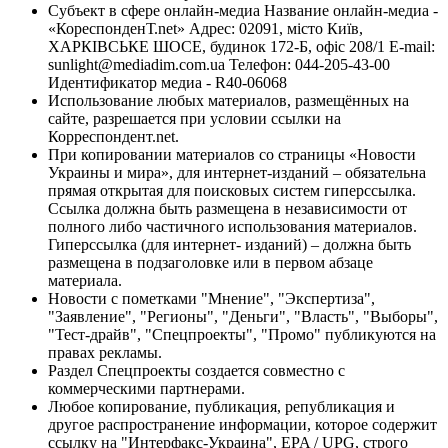
Субъект в сфере онлайн-медиа Название онлайн-медиа -
«КореспонденТ.net» Адрес: 02091, місто Київ,
ХАРКІВСЬКЕ ШОСЕ, будинок 172-Б, офіс 208/1 E-mail:
sunlight@mediadim.com.ua
Телефон: 044-205-43-00
Идентификатор медиа - R40-06068
Использование любых материалов, размещённых на
сайте, разрешается при условии ссылки на
Корреспондент.net.
При копировании материалов со страницы «Новости
Украины и мира», для интернет-изданий – обязательна
прямая открытая для поисковых систем гиперссылка.
Ссылка должна быть размещена в независимости от
полного либо частичного использования материалов.
Гиперссылка (для интернет- изданий) – должна быть
размещена в подзаголовке или в первом абзаце
материала.
Новости с пометками "Мнение", "Экспертиза",
"Заявление", "Регионы", "Деньги", "Власть", "Выборы",
"Тест-драйв", "Спецпроекты", "Промо" публикуются на
правах рекламы.
Раздел Спецпроекты создается совместно с
коммерческими партнерами.
Любое копирование, публикация, републикация и
другое распространение информации, которое содержит
ссылку на "Интерфакс-Украина", EPA / UPG, строго