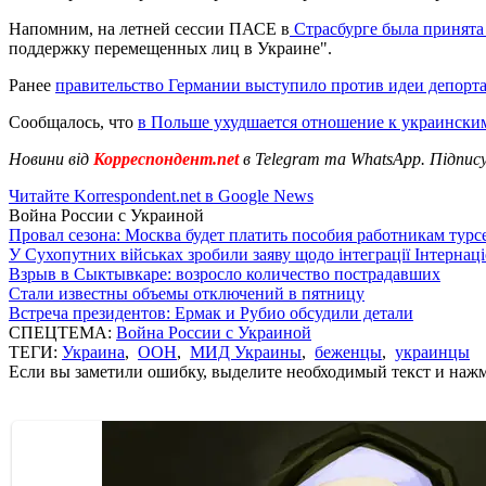
Напомним, на летней сессии ПАСЕ в
Страсбурге была принята
поддержку перемещенных лиц в Украине".
Ранее
правительство Германии выступило против идеи депорт
Сообщалось, что
в Польше ухудшается отношение к украински
Новини від
Корреспондент.net
в Telegram та WhatsApp. Підпис
Читайте Korrespondent.net в Google News
Война России с Украиной
Провал сезона: Москва будет платить пособия работникам тур
У Сухопутних військах зробили заяву щодо інтеграції Інтернац
Взрыв в Сыктывкаре: возросло количество пострадавших
Стали известны объемы отключений в пятницу
Встреча президентов: Ермак и Рубио обсудили детали
СПЕЦТЕМА:
Война России с Украиной
ТЕГИ:
Украина
,
ООН
,
МИД Украины
,
беженцы
,
украинцы
Если вы заметили ошибку, выделите необходимый текст и нажми