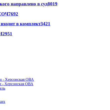
кого направлено в суд
8019
 СОЧ
7692
 входит в комплект
3421
И
2951
и - Херсонская ОВА
ель
ких