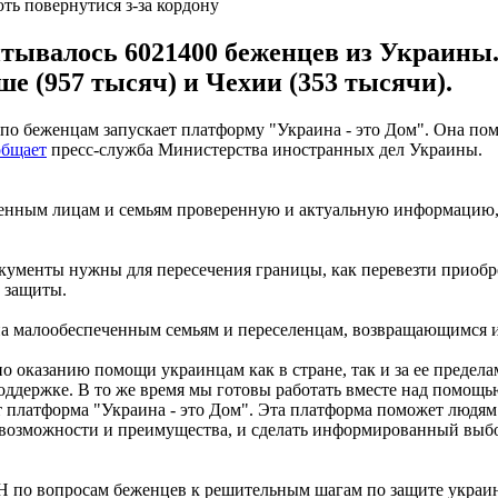
ть повернутися з-за кордону
ывалось 6021400 беженцев из Украины. 
ше (957 тысяч) и Чехии (353 тысячи).
о беженцам запускает платформу "Украина - это Дом". Она помо
общает
пресс-служба Министерства иностранных дел Украины.
ещенным лицам и семьям проверенную и актуальную информацию,
окументы нужны для пересечения границы, как перевезти приобр
 защиты.
на малообеспеченным семьям и переселенцам, возвращающимся и
оказанию помощи украинцам как в стране, так и за ее пределам
держке. В то же время мы готовы работать вместе над помощью
ет платформа "Украина - это Дом". Эта платформа поможет люд
е возможности и преимущества, и сделать информированный выб
 по вопросам беженцев к решительным шагам по защите украин