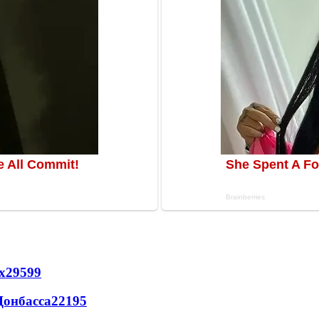
х
29599
Донбасса
22195