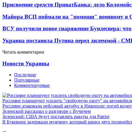
Присвоение средств ПриватБанка: дело Коломойс
Майора ВСП поймали на "помощи" военному в
ВСУ получили новое снаряжение Бундесвера: что
Украина поставила Путина перед дилеммой - СМ
Читать комментарии
Новости Украины
Последние
Популярные
Комментируемые
Россияне планируют усилить "свободную охоту" на автомобил
Россияне атаковали рейсовый автобус в Никополе: погиб водит
Зеленский рассказал о разговоре с Вучичем
Зеленский: США будут поставлять ракеты для Patriot
В Буковине задержали мужчину, который ранил двух полицейс