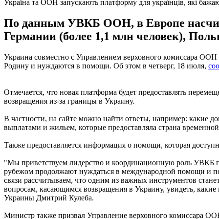
Україна та ООН запускають платформу для українців, які бажаю
По данным УВКБ ООН, в Европе насчит
Германии (более 1,1 млн человек), Поль
Украина совместно с Управлением верховного комиссара ООН п
Родину и нуждаются в помощи. Об этом в четверг, 18 июля,
со
Отмечается, что новая платформа будет предоставлять перем
возвращения из-за границы в Украину.
В частности, на сайте можно найти ответы, например: какие д
выплатами и жильем, которые предоставляла страна временной
Также предоставляется информация о помощи, которая доступ
"Мы приветствуем лидерство и координационную роль УВКБ по 
рубежом продолжают нуждаться в международной помощи и под
связи рассчитываем, что одним из важных инструментов стан
вопросам, касающимся возвращения в Украину, увидеть, каки
Украины Дмитрий Кулеба.
Министр также призвал Управление верховного комиссара ООН