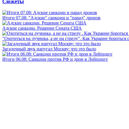
Сюжеты
Итоги 07.08: "Адские" санкции и "парад" дронов
Адские санкции. Решение Сената США
"Охотиться на лучника, а не на стрелу". Как Украине бороться 
Загадочный звук напугал Москву: что это было
Итоги 06.08: Санкции против РФ и дрон в Лейпциге