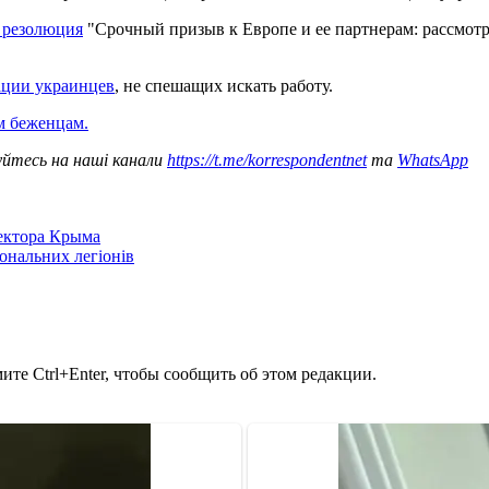
 резолюция
"Срочный призыв к Европе и ее партнерам: рассмот
ации украинцев
, не спешащих искать работу.
м беженцам.
уйтесь на наші канали
https://t.me/korrespondentnet
та
WhatsApp
сектора Крыма
іональних легіонів
те Ctrl+Enter, чтобы сообщить об этом редакции.