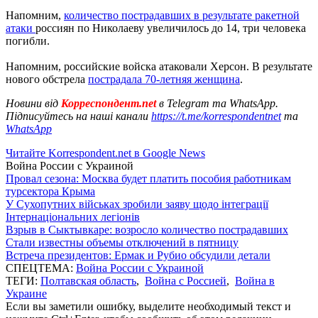
Напомним,
количество пострадавших в результате ракетной
атаки
россиян по Николаеву увеличилось до 14, три человека
погибли.
Напомним, российские войска атаковали Херсон. В результате
нового обстрела
пострадала 70-летняя женщина
.
Новини від
Корреспондент.net
в Telegram та WhatsApp.
Підписуйтесь на наші канали
https://t.me/korrespondentnet
та
WhatsApp
Читайте Korrespondent.net в Google News
Война России с Украиной
Провал сезона: Москва будет платить пособия работникам
турсектора Крыма
У Сухопутних військах зробили заяву щодо інтеграції
Інтернаціональних легіонів
Взрыв в Сыктывкаре: возросло количество пострадавших
Стали известны объемы отключений в пятницу
Встреча президентов: Ермак и Рубио обсудили детали
СПЕЦТЕМА:
Война России с Украиной
ТЕГИ:
Полтавская область
,
Война с Россией
,
Война в
Украине
Если вы заметили ошибку, выделите необходимый текст и