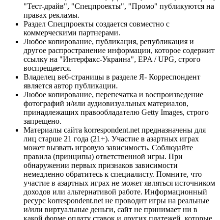
"Тест-драйв", "Спецпроекты", "Промо" публикуются на
правах рекламы.
Раздел Спецпроекты создается совместно с
коммерческими партнерами.
Любое копирование, публикация, републикация и
другое распространение информации, которое содержит
ссылку на "Интерфакс-Украина", EPA / UPG, строго
воспрещается.
Владелец веб-страницы в разделе Я- Корреспондент
является автор публикации.
Любое копирование, перепечатка и воспроизведение
фотографий и/или аудиовизуальных материалов,
принадлежащих правообладателю Getty Images, строго
запрещено.
Материалы сайта korrespondent.net предназначены для
лиц старше 21 года (21+). Участие в азартных играх
может вызвать игровую зависимость. Соблюдайте
правила (принципы) ответственной игры. При
обнаружении первых признаков зависимости
немедленно обратитесь к специалисту. Помните, что
участие в азартных играх не может являться источником
доходов или альтернативой работе. Информационный
ресурс korrespondent.net не проводит игры на реальные
и/или виртуальные деньги, сайт не принимает ни в
какой форме оплату ставок и других платежей, которые