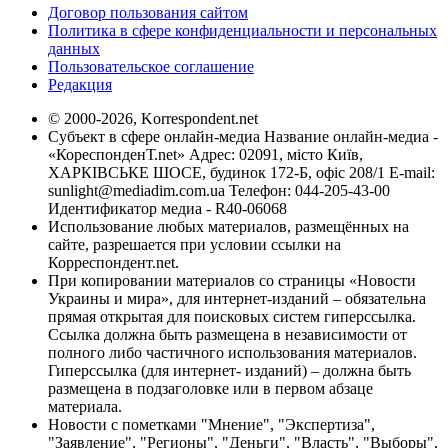
Договор пользования сайтом
Политика в сфере конфиденциальности и персональных
данных
Пользовательское соглашение
Редакция
© 2000-2026, Korrespondent.net
Субъект в сфере онлайн-медиа Название онлайн-медиа -
«КореспонденТ.net» Адрес: 02091, місто Київ,
ХАРКІВСЬКЕ ШОСЕ, будинок 172-Б, офіс 208/1 E-mail:
sunlight@mediadim.com.ua
Телефон: 044-205-43-00
Идентификатор медиа - R40-06068
Использование любых материалов, размещённых на
сайте, разрешается при условии ссылки на
Корреспондент.net.
При копировании материалов со страницы «Новости
Украины и мира», для интернет-изданий – обязательна
прямая открытая для поисковых систем гиперссылка.
Ссылка должна быть размещена в независимости от
полного либо частичного использования материалов.
Гиперссылка (для интернет- изданий) – должна быть
размещена в подзаголовке или в первом абзаце
материала.
Новости с пометками "Мнение", "Экспертиза",
"Заявление", "Регионы", "Деньги", "Власть", "Выборы",