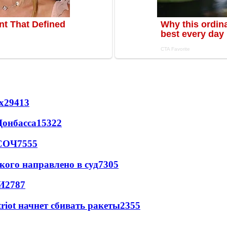
х
29413
Донбасса
15322
 СОЧ
7555
кого направлено в суд
7305
И
2787
triot начнет сбивать ракеты
2355