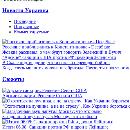
Новости Украины
Последние
Популярные
Комментируемые
Россияне приблизились к Константиновке - DeepState
Жовква рассказал, о чем будут говорить Зеленский и Вучич
"Адские" санкции США против РФ: реакция Зеленского
В Скале подтвердили, что из полка переводят бойцов
Когда связь молчит - молчит вся бригада. Связисты просят по
Сюжеты
Адские санкции. Решение Сената США
"Охотиться на лучника, а не на стрелу". Как Украине бороться 
Загадочный звук напугал Москву: что это было
Итоги 06.08: Санкции против РФ и дрон в Лейпциге