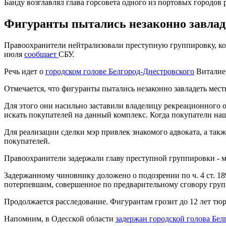
Банду возглавлял глава горсовета одного из портовых городов 
Фигуранты пытались незаконно завладе
Правоохранители нейтрализовали преступную группировку, кот
июля
сообщает
СБУ.
Речь идет о
городском голове Белгород-Днестровского
Виталие
Отмечается, что фигуранты пытались незаконно завладеть мест
Для этого они насильно заставили владелицу рекреационного об
искать покупателей на данный комплекс. Когда покупатели на
Для реализации сделки мэр привлек знакомого адвоката, а та
покупателей.
Правоохранители задержали главу преступной группировки - мэ
Задержанному чиновнику доложено о подозрении по ч. 4 ст. 18
потерпевшим, совершенное по предварительному сговору групп
Продолжается расследование. Фигурантам грозит до 12 лет тю
Напомним, в Одесской области
задержан городской голова Бел