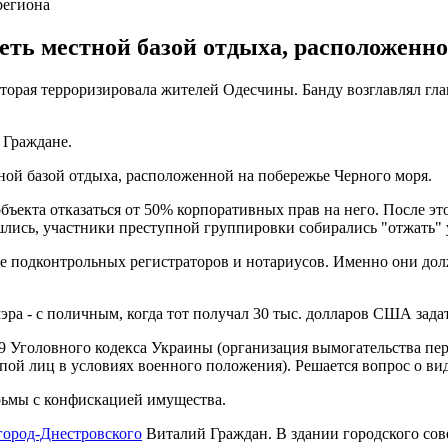
региона
ть местной базой отдыха, расположенно
орая терроризировала жителей Одесчины. Банду возглавлял глав
 Граждане.
ной базой отдыха, расположенной на побережье Черного моря.
ъекта отказаться от 50% корпоративных прав на него. После это
шлись, участники преступной группировки собирались "отжать"
кже подконтрольных регистраторов и нотариусов. Именно они д
ра - с поличным, когда тот получал 30 тыс. долларов США задат
9 Уголовного кодекса Украины (организация вымогательства пер
ой лиц в условиях военного положения). Решается вопрос о ви
рьмы с конфискацией имущества.
город-Днестровского
Виталий Граждан. В здании городского сов