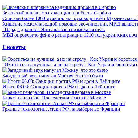
Зеленский впервые за каденцию прибыл в Сербию
Списали более 1000 мужчин: экс-руководителей Мукачевского
Хищение международной помощи: экс-чиновник МИД вышел
"Парад" дронов в Ялте: названа возможная цель
МВД опровергло фейк о репатриации 1210 тел украинских во
Сюжеты
"Охотиться на лучника, а не на стрелу". Как Украине бороться 
Загадочный звук напугал Москву: что это было
Итоги 06.08: Санкции против РФ и дрон в Лейпциге
Банкет генералов. Последствия взрыва в Москве
Грязные технологии. Атаки РФ на выборы во Франции