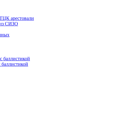
 ТЦК арестовали
 из СИЗО
енных
с баллистикой