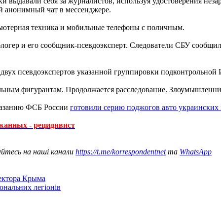
и выдавали себя за журналистов, используя удостоверения не
й анонимный чат в мессенджере.
ьютерная техника и мобильные телефоны с поличным.
блогер и его сообщник-псевдоэксперт. Следователи СБУ сообщил
 двух псевдоэкспертов указанной группировки подконтрольной 
альным фигурантам. Продолжается расследование. Злоумышленни
указанию ФСБ России
готовили серию поджогов авто украинских 
жанных - рецидивист
уйтесь на наші канали
https://t.me/korrespondentnet
та
WhatsApp
сектора Крыма
іональних легіонів