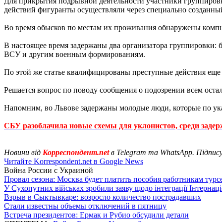
Для прикрытия подрывной деятельности участники группировк
действий фигуранты осуществляли через специально созданны
Во время обысков по местам их проживания обнаружены комп
В настоящее время задержаны два организатора группировки: 
ВСУ и другим военным формированиям.
По этой же статье квалифицированы преступные действия еще
Решается вопрос по поводу сообщения о подозрении всем ост
Напомним, во Львове задержаны молодые люди, которые по 
СБУ разоблачила новые схемы для уклонистов, среди задер
Новини від
Корреспондент.net
в Telegram та WhatsApp. Підпис
Читайте Korrespondent.net в Google News
Война России с Украиной
Провал сезона: Москва будет платить пособия работникам тур
У Сухопутних військах зробили заяву щодо інтеграції Інтернац
Взрыв в Сыктывкаре: возросло количество пострадавших
Стали известны объемы отключений в пятницу
Встреча президентов: Ермак и Рубио обсудили детали