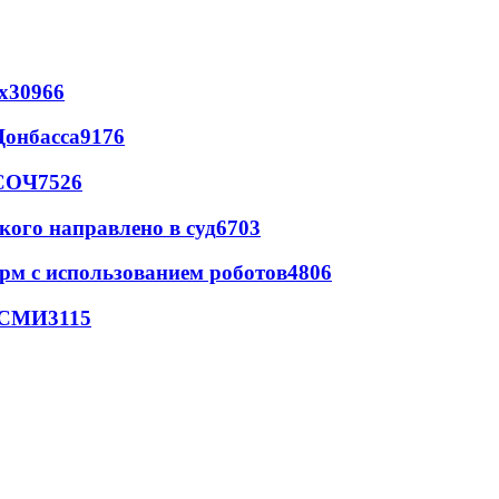
х
30966
Донбасса
9176
 СОЧ
7526
кого направлено в суд
6703
рм с использованием роботов
4806
- СМИ
3115