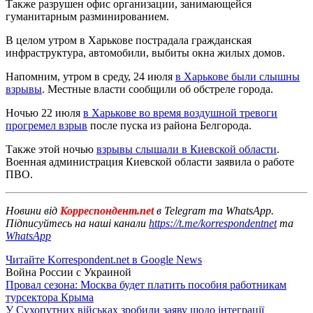
Также разрушен офис организации, занимающейся
гуманитарным разминированием.
В целом утром в Харькове пострадала гражданская
инфраструктура, автомобили, выбиты окна жилых домов.
Напомним, утром в среду, 24 июля
в Харькове были слышны
взрывы
. Местные власти сообщили об обстреле города.
Ночью 22 июля
в Харькове во время воздушной тревоги
прогремел взрыв
после пуска из района Белгорода.
Также этой ночью
взрывы слышали в Киевской области
.
Военная администрация Киевской области заявила о работе
ПВО.
Новини від
Корреспондент.net
в Telegram та WhatsApp.
Підписуйтесь на наші канали
https://t.me/korrespondentnet
та
WhatsApp
Читайте Korrespondent.net в Google News
Война России с Украиной
Провал сезона: Москва будет платить пособия работникам
турсектора Крыма
У Сухопутних військах зробили заяву щодо інтеграції