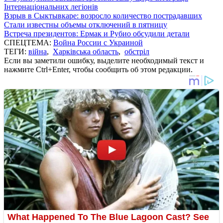
Інтернаціональних легіонів
Взрыв в Сыктывкаре: возросло количество пострадавших
Стали известны объемы отключений в пятницу
Встреча президентов: Ермак и Рубио обсудили детали
СПЕЦТЕМА:
Война России с Украиной
ТЕГИ:
війна
,
Харківська область
,
обстріл
Если вы заметили ошибку, выделите необходимый текст и
нажмите Ctrl+Enter, чтобы сообщить об этом редакции.