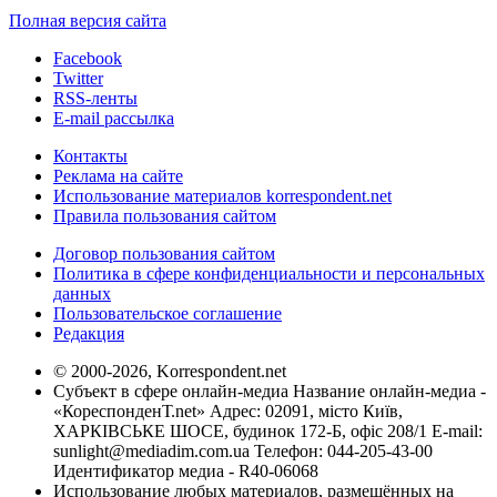
Полная версия сайта
Facebook
Twitter
RSS-ленты
E-mail рассылка
Контакты
Реклама на сайте
Использование материалов korrespondent.net
Правила пользования сайтом
Договор пользования сайтом
Политика в сфере конфиденциальности и персональных
данных
Пользовательское соглашение
Редакция
© 2000-2026, Korrespondent.net
Субъект в сфере онлайн-медиа Название онлайн-медиа -
«КореспонденТ.net» Адрес: 02091, місто Київ,
ХАРКІВСЬКЕ ШОСЕ, будинок 172-Б, офіс 208/1 E-mail:
sunlight@mediadim.com.ua
Телефон: 044-205-43-00
Идентификатор медиа - R40-06068
Использование любых материалов, размещённых на