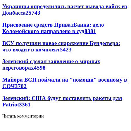
Украинцы определились насчет вывода войск из
Донбасса
25743
Присвоение средств ПриватБанка: дело
Коломойского направлено в суд
8381
ВСУ получили новое снаряжение Бундесвера:
что входит в комплект
5423
Зеленский сделал заявление о мирных
переговорах
4598
Майора ВСП поймали на "помощи" военному в
СОЧ
3702
Зеленский: США будут поставлять ракеты для
Patriot
3361
Читать комментарии