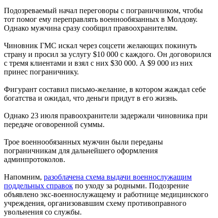
Подозреваемый начал переговоры с пограничником, чтобы
тот помог ему переправлять военнообязанных в Молдову.
Однако мужчина сразу сообщил правоохранителям.
Чиновник ГМС искал через соцсети желающих покинуть
страну и просил за услугу $10 000 с каждого. Он договорился
с тремя клиентами и взял с них $30 000. А $9 000 из них
принес пограничнику.
Фигурант составил письмо-желание, в котором жаждал себе
богатства и ожидал, что деньги придут в его жизнь.
Однако 23 июля правоохранители задержали чиновника при
передаче оговоренной суммы.
Трое военнообязанных мужчин были переданы
пограничникам для дальнейшего оформления
админпротоколов.
Напомним,
разоблачена схема выдачи военнослужащим
поддельных справок
по уходу за родными. Подозрение
объявлено экс-военнослужащему и работнице медицинского
учреждения, организовавшим схему противоправного
увольнения со службы.