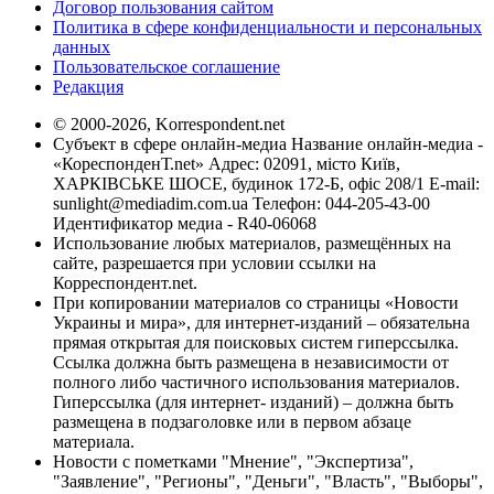
Договор пользования сайтом
Политика в сфере конфиденциальности и персональных
данных
Пользовательское соглашение
Редакция
© 2000-2026, Korrespondent.net
Субъект в сфере онлайн-медиа Название онлайн-медиа -
«КореспонденТ.net» Адрес: 02091, місто Київ,
ХАРКІВСЬКЕ ШОСЕ, будинок 172-Б, офіс 208/1 E-mail:
sunlight@mediadim.com.ua
Телефон: 044-205-43-00
Идентификатор медиа - R40-06068
Использование любых материалов, размещённых на
сайте, разрешается при условии ссылки на
Корреспондент.net.
При копировании материалов со страницы «Новости
Украины и мира», для интернет-изданий – обязательна
прямая открытая для поисковых систем гиперссылка.
Ссылка должна быть размещена в независимости от
полного либо частичного использования материалов.
Гиперссылка (для интернет- изданий) – должна быть
размещена в подзаголовке или в первом абзаце
материала.
Новости с пометками "Мнение", "Экспертиза",
"Заявление", "Регионы", "Деньги", "Власть", "Выборы",