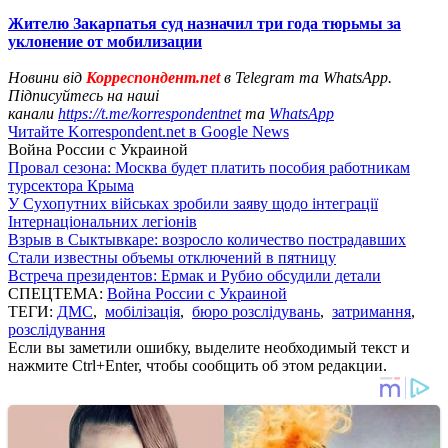
Жителю Закарпатья суд назначил три года тюрьмы за
уклонение от мобилизации
Новини від
Корреспондент.net
в Telegram та WhatsApp.
Підписуйтесь на наші
канали
https://t.me/korrespondentnet
та
WhatsApp
Читайте Korrespondent.net в Google News
Война России с Украиной
Провал сезона: Москва будет платить пособия работникам
турсектора Крыма
У Сухопутних військах зробили заяву щодо інтеграції
Інтернаціональних легіонів
Взрыв в Сыктывкаре: возросло количество пострадавших
Стали известны объемы отключений в пятницу
Встреча президентов: Ермак и Рубио обсудили детали
СПЕЦТЕМА:
Война России с Украиной
ТЕГИ:
ДМС
,
мобілізація
,
бюро розслідувань
,
затримання
,
розслідування
Если вы заметили ошибку, выделите необходимый текст и
нажмите Ctrl+Enter, чтобы сообщить об этом редакции.