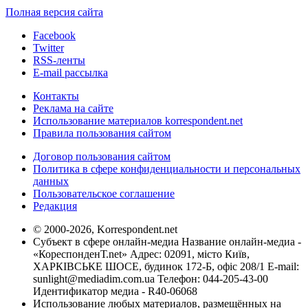
Полная версия сайта
Facebook
Twitter
RSS-ленты
E-mail рассылка
Контакты
Реклама на сайте
Использование материалов korrespondent.net
Правила пользования сайтом
Договор пользования сайтом
Политика в сфере конфиденциальности и персональных
данных
Пользовательское соглашение
Редакция
© 2000-2026, Korrespondent.net
Субъект в сфере онлайн-медиа Название онлайн-медиа -
«КореспонденТ.net» Адрес: 02091, місто Київ,
ХАРКІВСЬКЕ ШОСЕ, будинок 172-Б, офіс 208/1 E-mail:
sunlight@mediadim.com.ua
Телефон: 044-205-43-00
Идентификатор медиа - R40-06068
Использование любых материалов, размещённых на