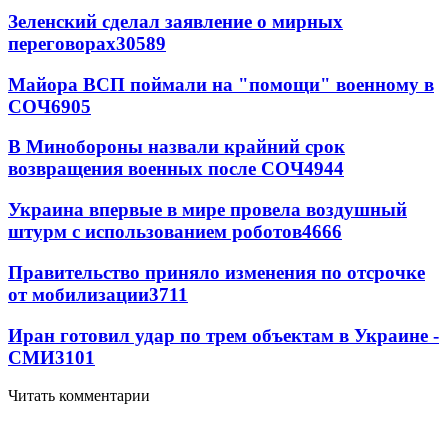
Зеленский сделал заявление о мирных
переговорах
30589
Майора ВСП поймали на "помощи" военному в
СОЧ
6905
В Минобороны назвали крайний срок
возвращения военных после СОЧ
4944
Украина впервые в мире провела воздушный
штурм с использованием роботов
4666
Правительство приняло изменения по отсрочке
от мобилизации
3711
Иран готовил удар по трем объектам в Украине -
СМИ
3101
Читать комментарии