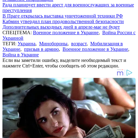
Рада планирует ввести арест для военнослужащих за военные
преступления
В Праге открылась выставка уничтоженной техники РФ
Кабмин утвердил план продовольственной безопасности
Дополнительных выходных дней в апреле-мае не будет
СПЕЦТЕМА:
Военное положение в Украине
,
Война России с
Украиной
ТЕГИ:
Украина
,
Минобороны
,
возраст
,
Мобилизация в
Украине
,
призыв в армию
,
Военное положение в Украине
,
Война в Украине
Если вы заметили ошибку, выделите необходимый текст и
нажмите Ctrl+Enter, чтобы сообщить об этом редакции.