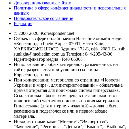
Договор пользования сайтом
Политика в сфере конфиденциальности и персональных
данных
Пользовательское соглашение
Редакция
© 2000-2026, Korrespondent.net
Субъект в сфере онлайн-медиа Название онлайн-медиа -
«КореспонденТ.net» Адрес: 02091, місто Київ,
ХАРКІВСЬКЕ ШОСЕ, будинок 172-Б, офіс 208/1 E-mail:
sunlight@mediadim.com.ua
Телефон: 044-205-43-00
Идентификатор медиа - R40-06068
Использование любых материалов, размещённых на
сайте, разрешается при условии ссылки на
Корреспондент.net.
При копировании материалов со страницы «Новости
Украины и мира», для интернет-изданий – обязательна
прямая открытая для поисковых систем гиперссылка.
Ссылка должна быть размещена в независимости от
полного либо частичного использования материалов.
Гиперссылка (для интернет- изданий) – должна быть
размещена в подзаголовке или в первом абзаце
материала.
Новости с пометками "Мнение", "Экспертиза",
"Заявление", "Регионы", "Деньги", "Власть", "Выборы",