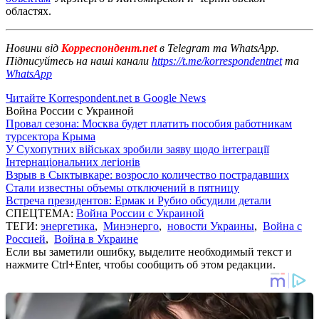
областях.
Новини від
Корреспондент.net
в Telegram та WhatsApp.
Підписуйтесь на наші канали
https://t.me/korrespondentnet
та
WhatsApp
Читайте Korrespondent.net в Google News
Война России с Украиной
Провал сезона: Москва будет платить пособия работникам
турсектора Крыма
У Сухопутних військах зробили заяву щодо інтеграції
Інтернаціональних легіонів
Взрыв в Сыктывкаре: возросло количество пострадавших
Стали известны объемы отключений в пятницу
Встреча президентов: Ермак и Рубио обсудили детали
СПЕЦТЕМА:
Война России с Украиной
ТЕГИ:
энергетика
,
Минэнерго
,
новости Украины
,
Война с
Россией
,
Война в Украине
Если вы заметили ошибку, выделите необходимый текст и
нажмите Ctrl+Enter, чтобы сообщить об этом редакции.