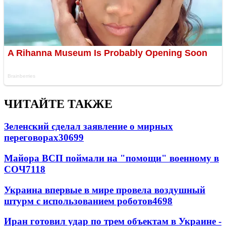
ЧИТАЙТЕ ТАКЖЕ
Зеленский сделал заявление о мирных
переговорах
30699
Майора ВСП поймали на "помощи" военному в
СОЧ
7118
Украина впервые в мире провела воздушный
штурм с использованием роботов
4698
Иран готовил удар по трем объектам в Украине -