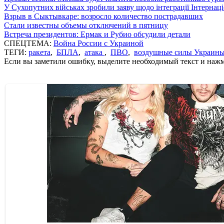
У Сухопутних військах зробили заяву щодо інтеграції Інтернац
Взрыв в Сыктывкаре: возросло количество пострадавших
Стали известны объемы отключений в пятницу
Встреча президентов: Ермак и Рубио обсудили детали
СПЕЦТЕМА:
Война России с Украиной
ТЕГИ:
ракета
,
БПЛА
,
атака
,
ПВО
,
воздушные силы Украин
Если вы заметили ошибку, выделите необходимый текст и нажми