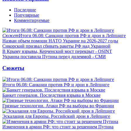
Последние
Популярные
Комментируемые
Сюжет
Итоги 06.08: Санкции против РФ и дрон в Лейпциге
Назван объем помощи НАТО Украине на 2026-2027 годы
Сикорский призвал сбивать ракеты РФ над Украиной
В Крыму взрывы, Керченский мост перекрыт - OSINT
Украина поставила Путина перед дилеммой - СМИ
Сюжеты
Итоги 06.08: Санкции против РФ и дрон в Лейпциге
Банкет генералов. Последствия взрыва в Москве
Грязные технологии. Атаки РФ на выборы во Франции
Эскалация для Европы. Российский дрон в Лейпциге
Изменения в армии РФ: что стоит за решением Путина