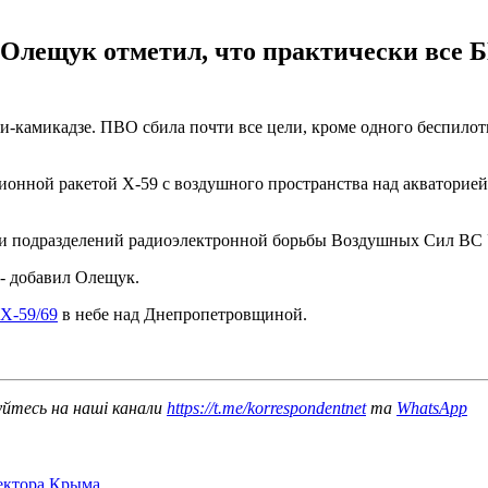
ещук отметил, что практически все БПЛ
ми-камикадзе. ПВО сбила почти все цели, кроме одного беспило
ционной ракетой Х-59 с воздушного пространства над акваторие
и подразделений радиоэлектронной борьбы Воздушных Сил ВС 
- добавил Олещук.
Х-59/69
в небе над Днепропетровщиной.
уйтесь на наші канали
https://t.me/korrespondentnet
та
WhatsApp
сектора Крыма