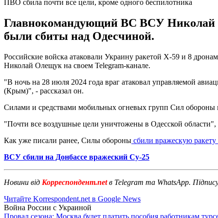
ПВО сбила почти все цели, кроме одного беспилотника
Главнокомандующий ВС ВСУ Николай Ол
были сбиты над Одесчиной.
Российские войска атаковали Украину ракетой Х-59 и 8 дрона
Николай Олещук на своем Telegram-канале.
"В ночь на 28 июля 2024 года враг атаковал управляемой авиа
(Крым)", - рассказал он.
Силами и средствами мобильных огневых групп Сил обороны 
"Почти все воздушные цели уничтожены в Одесской области", 
Как уже писали ранее, Силы обороны
сбили вражескую ракету 
ВСУ сбили на Донбассе вражеский Су-25
Новини від
Корреспондент.net
в Telegram та WhatsApp. Підпис
Читайте Korrespondent.net в Google News
Война России с Украиной
Провал сезона: Москва будет платить пособия работникам тур