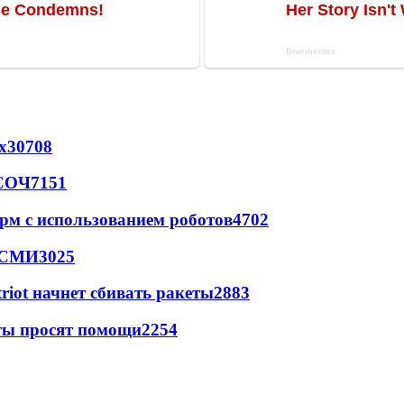
х
30708
 СОЧ
7151
рм с использованием роботов
4702
- СМИ
3025
triot начнет сбивать ракеты
2883
сты просят помощи
2254