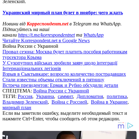
Зеленский.
Украинский мирный план будет в ноябре: чего ждать
Новини від
Корреспондент.net
в Telegram та WhatsApp.
Підписуйтесь на наші
канали
https://t.me/korrespondentnet
та
WhatsApp
Читайте Korrespondent.net в Google News
Война России с Украиной
Провал сезона: Москва будет платить пособия работникам
турсектора Крыма
У Сухопутних військах зробили заяву щодо інтеграції
Інтернаціональних легіонів
Взрыв в Сыктывкаре: возросло количество пострадавших
Стали известны объемы отключений в пятницу
Встреча президентов: Ермак и Рубио обсудили детали
СПЕЦТЕМА:
Война России с Украиной
ТЕГИ:
Россия
,
Украина
,
саммит
,
Дипломатия
,
политика
,
Владимир Зеленский
,
Война с Россией
,
Война в Украине
,
мирный план
Если вы заметили ошибку, выделите необходимый текст и
нажмите Ctrl+Enter, чтобы сообщить об этом редакции.