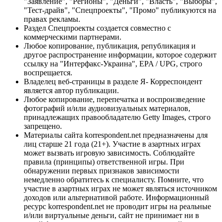
"Заявление", "Регионы", "Деньги", "Власть", "Выборы",
"Тест-драйв", "Спецпроекты", "Промо" публикуются на
правах рекламы.
Раздел Спецпроекты создается совместно с
коммерческими партнерами.
Любое копирование, публикация, републикация и
другое распространение информации, которое содержит
ссылку на "Интерфакс-Украина", EPA / UPG, строго
воспрещается.
Владелец веб-страницы в разделе Я- Корреспондент
является автор публикации.
Любое копирование, перепечатка и воспроизведение
фотографий и/или аудиовизуальных материалов,
принадлежащих правообладателю Getty Images, строго
запрещено.
Материалы сайта korrespondent.net предназначены для
лиц старше 21 года (21+). Участие в азартных играх
может вызвать игровую зависимость. Соблюдайте
правила (принципы) ответственной игры. При
обнаружении первых признаков зависимости
немедленно обратитесь к специалисту. Помните, что
участие в азартных играх не может являться источником
доходов или альтернативой работе. Информационный
ресурс korrespondent.net не проводит игры на реальные
и/или виртуальные деньги, сайт не принимает ни в