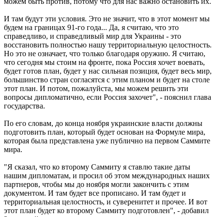
можем быть против, потому что для нас важно остановить их.
И там будут эти условия. Это не значит, что в этот момент мы
будем на границах 91-го года... Да, я считаю, что это
справедливо, и справедливый мир для Украины - это
восстановить полностью нашу территориальную целостность.
Но это не означает, что только благодаря оружию. Я считаю,
что сегодня мы стоим на фронте, пока Россия хочет воевать,
будет готов план, будет у нас сильная позиция, будет весь мир,
большинство стран согласятся с этим планом и будет на столе
этот план. И потом, пожалуйста, мы можем решить эти
вопросы дипломатично, если Россия захочет", - пояснил глава
государства.
По его словам, до конца ноября украинские власти должны
подготовить план, который будет основан на Формуле мира,
которая была представлена ​​уже публично на первом Саммите
мира.
"Я сказал, что ко второму Саммиту я ставлю такие даты
нашим дипломатам, и просил об этом международных наших
партнеров, чтобы мы до ноября могли закончить с этим
документом. И там будет все прописано. И там будет и
территориальная целостность, и суверенитет и прочее. И вот
этот план будет ко второму Саммиту подготовлен", - добавил