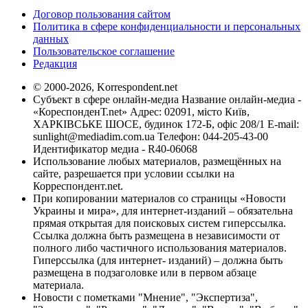
Договор пользования сайтом
Политика в сфере конфиденциальности и персональных
данных
Пользовательское соглашение
Редакция
© 2000-2026, Korrespondent.net
Субъект в сфере онлайн-медиа Название онлайн-медиа -
«КореспонденТ.net» Адрес: 02091, місто Київ,
ХАРКІВСЬКЕ ШОСЕ, будинок 172-Б, офіс 208/1 E-mail:
sunlight@mediadim.com.ua
Телефон: 044-205-43-00
Идентификатор медиа - R40-06068
Использование любых материалов, размещённых на
сайте, разрешается при условии ссылки на
Корреспондент.net.
При копировании материалов со страницы «Новости
Украины и мира», для интернет-изданий – обязательна
прямая открытая для поисковых систем гиперссылка.
Ссылка должна быть размещена в независимости от
полного либо частичного использования материалов.
Гиперссылка (для интернет- изданий) – должна быть
размещена в подзаголовке или в первом абзаце
материала.
Новости с пометками "Мнение", "Экспертиза",