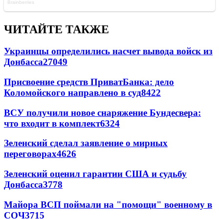
ЧИТАЙТЕ ТАКЖЕ
Украинцы определились насчет вывода войск из
Донбасса
27049
Присвоение средств ПриватБанка: дело
Коломойского направлено в суд
8422
ВСУ получили новое снаряжение Бундесвера:
что входит в комплект
6324
Зеленский сделал заявление о мирных
переговорах
4626
Зеленский оценил гарантии США и судьбу
Донбасса
3778
Майора ВСП поймали на "помощи" военному в
СОЧ
3715