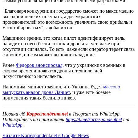
самым усиливая защитников собственными разработками.
"Благодаря конкуренции государство сможет по максимально
выгодной цене их покупать, а для украинских
производителей это возможность увеличить свою прибыль и
масштабироваться", - добавил он.
Машинное зрение, это когда пилот идентифицирует цель,
наводит на него беспилотник и дрон атакует, даже при
отсутствии сигналов. То есть, даже если оператор теряет связь
с дроном, он сам может выполнить задание.
Ранее
Федоров анонсировал,
что у украинских военных в
скором времени появятся дроны с технологией
искусственного интеллекта.
Напомним, министр заявил, что Украина будет
массово
выпускать аналог дрона Ланцет
, и уже есть боевые
применения таких беспилотников.
Новини від
Корреспондент.net
в Telegram та WhatsApp.
Підписуйтесь на наші канали
https://t.me/korrespondentnet
та
WhatsApp
Читайте Korrespondent.net в Google News