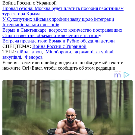
Война России с Украиной
Провал сезона: Москва будет платить пособия работникам
турсектора Крыма
У Сухопутних військах зробили заяву щодо інтеграції
Інтернаціональних легіонів
Взрыв в Сыктывкаре: возросло количество пострадавших
Стали известны объемы отключений в пятницу
Встреча президентов: Ермак и Рубио обсудили детали
СПЕЦТЕМА:
Война России с Украиной
ТЕГИ:
війна
,
дрон
,
Міноборони
,
державні закупівлі
,
закупівлі
,
Федоров
Если вы заметили ошибку, выделите необходимый текст и
нажмите Ctrl+Enter, чтобы сообщить об этом редакции.