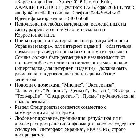
«КореспонденТ.net» Адрес: 02091, місто Київ,
ХАРКІВСЬКЕ ШОСЕ, будинок 172-Б, офіс 208/1 E-mail:
sunlight@mediadim.com.ua
Телефон: 044-205-43-00
Идентификатор медиа - R40-06068
Использование любых материалов, размещённых на
сайте, разрешается при условии ссылки на
Корреспондент.net.
При копировании материалов со страницы «Новости
Украины и мира», для интернет-изданий – обязательна
прямая открытая для поисковых систем гиперссылка.
Ссылка должна быть размещена в независимости от
полного либо частичного использования материалов.
Гиперссылка (для интернет- изданий) – должна быть
размещена в подзаголовке или в первом абзаце
материала.
Новости с пометками "Мнение", "Экспертиза",
"Заявление", "Регионы", "Деньги", "Власть", "Выборы",
"Тест-драйв", "Спецпроекты", "Промо" публикуются на
правах рекламы.
Раздел Спецпроекты создается совместно с
коммерческими партнерами.
Любое копирование, публикация, републикация и
другое распространение информации, которое содержит
ссылку на "Интерфакс-Украина", EPA / UPG, строго
воспрещается.