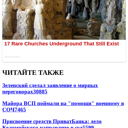
ЧИТАЙТЕ ТАКЖЕ
Зеленский сделал заявление о мирных
переговорах
30885
Майора ВСП поймали на "помощи" военному в
СОЧ
7465
Присвоение средств ПриватБанка: дело
Коломойского направлено в суд
5599