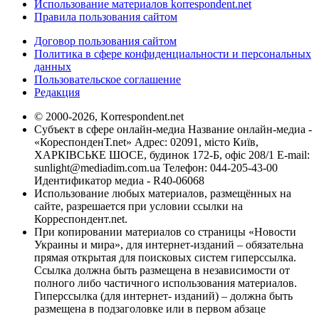
Использование материалов korrespondent.net
Правила пользования сайтом
Договор пользования сайтом
Политика в сфере конфиденциальности и персональных
данных
Пользовательское соглашение
Редакция
© 2000-2026, Korrespondent.net
Субъект в сфере онлайн-медиа Название онлайн-медиа -
«КореспонденТ.net» Адрес: 02091, місто Київ,
ХАРКІВСЬКЕ ШОСЕ, будинок 172-Б, офіс 208/1 E-mail:
sunlight@mediadim.com.ua
Телефон: 044-205-43-00
Идентификатор медиа - R40-06068
Использование любых материалов, размещённых на
сайте, разрешается при условии ссылки на
Корреспондент.net.
При копировании материалов со страницы «Новости
Украины и мира», для интернет-изданий – обязательна
прямая открытая для поисковых систем гиперссылка.
Ссылка должна быть размещена в независимости от
полного либо частичного использования материалов.
Гиперссылка (для интернет- изданий) – должна быть
размещена в подзаголовке или в первом абзаце