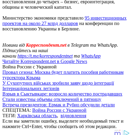
восстановления до четырех – бизнес, евроинтеграция,
общины и человеческий капитал.
Министерство экономики представило
95 инвестиционных
проектов на около 27 млрд долларов
на конференции по
восстановлению Украины в Берлине.
Новини від
Корреспондент.net
в Telegram та WhatsApp.
Підписуйтесь на наші
канали
https://t.me/korrespondentnet
та
WhatsApp
Читайте Korrespondent.net в Google News
Война России с Украиной
Провал сезона: Москва будет платить пособия работникам
турсектора Крыма
У Сухопутних військах зробили заяву щодо інтеграції
Інтернаціональних легіонів
Взрыв в Сыктывкаре: возросло количество пострадавших
Стали известны объемы отключений в пятницу
Встреча президентов: Ермак и Рубио обсудили детали
СПЕЦТЕМА:
Война России с Украиной
ТЕГИ:
Харківська область
,
відновлення
Если вы заметили ошибку, выделите необходимый текст и
нажмите Ctrl+Enter, чтобы сообщить об этом редакции.