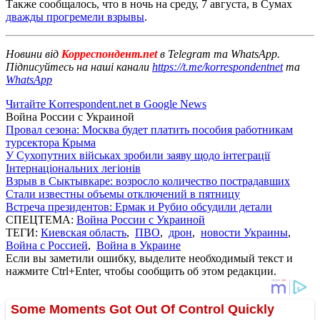
Также сообщалось, что в ночь на среду, 7 августа, в Сумах
дважды прогремели взрывы
.
Новини від
Корреспондент.net
в Telegram та WhatsApp.
Підписуйтесь на наші канали
https://t.me/korrespondentnet
та
WhatsApp
Читайте Korrespondent.net в Google News
Война России с Украиной
Провал сезона: Москва будет платить пособия работникам
турсектора Крыма
У Сухопутних військах зробили заяву щодо інтеграції
Інтернаціональних легіонів
Взрыв в Сыктывкаре: возросло количество пострадавших
Стали известны объемы отключений в пятницу
Встреча президентов: Ермак и Рубио обсудили детали
СПЕЦТЕМА:
Война России с Украиной
ТЕГИ:
Киевская область
,
ПВО
,
дрон
,
новости Украины
,
Война с Россией
,
Война в Украине
Если вы заметили ошибку, выделите необходимый текст и
нажмите Ctrl+Enter, чтобы сообщить об этом редакции.