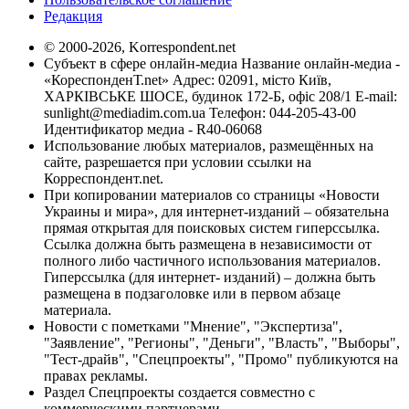
Редакция
© 2000-2026, Korrespondent.net
Субъект в сфере онлайн-медиа Название онлайн-медиа -
«КореспонденТ.net» Адрес: 02091, місто Київ,
ХАРКІВСЬКЕ ШОСЕ, будинок 172-Б, офіс 208/1 E-mail:
sunlight@mediadim.com.ua
Телефон: 044-205-43-00
Идентификатор медиа - R40-06068
Использование любых материалов, размещённых на
сайте, разрешается при условии ссылки на
Корреспондент.net.
При копировании материалов со страницы «Новости
Украины и мира», для интернет-изданий – обязательна
прямая открытая для поисковых систем гиперссылка.
Ссылка должна быть размещена в независимости от
полного либо частичного использования материалов.
Гиперссылка (для интернет- изданий) – должна быть
размещена в подзаголовке или в первом абзаце
материала.
Новости с пометками "Мнение", "Экспертиза",
"Заявление", "Регионы", "Деньги", "Власть", "Выборы",
"Тест-драйв", "Спецпроекты", "Промо" публикуются на
правах рекламы.
Раздел Спецпроекты создается совместно с
коммерческими партнерами.