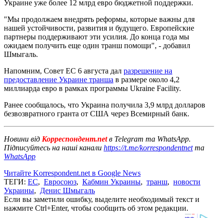
Украине уже более 12 млрд евро бюджетной поддержки.
"Мы продолжаем внедрять реформы, которые важны для
нашей устойчивости, развития и будущего. Европейские
партнеры поддерживают эти усилия. До конца года мы
ожидаем получить еще один транш помощи", - добавил
Шмыгаль.
Напомним, Совет ЕС 6 августа дал
разрешение на
предоставление Украине транша
в размере около 4,2
миллиарда евро в рамках программы Ukraine Facility.
Ранее сообщалось, что Украина получила 3,9 млрд долларов
безвозвратного гранта от США через Всемирный банк.
Новини від
Корреспондент.net
в Telegram та WhatsApp.
Підписуйтесь на наші канали
https://t.me/korrespondentnet
та
WhatsApp
Читайте Korrespondent.net в Google News
ТЕГИ:
ЕС
,
Евросоюз
,
Кабмин Украины
,
транш
,
новости
Украины
,
Денис Шмыгаль
Если вы заметили ошибку, выделите необходимый текст и
нажмите Ctrl+Enter, чтобы сообщить об этом редакции.