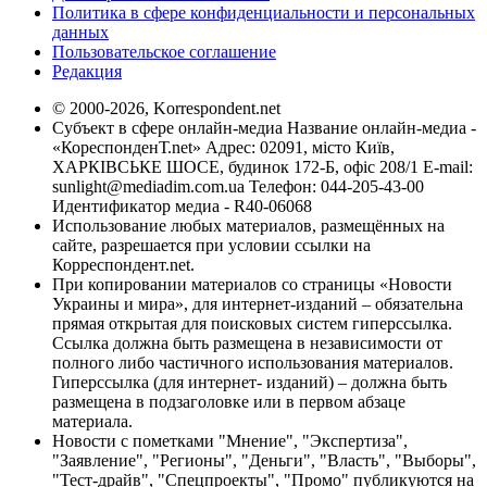
Политика в сфере конфиденциальности и персональных
данных
Пользовательское соглашение
Редакция
© 2000-2026, Korrespondent.net
Субъект в сфере онлайн-медиа Название онлайн-медиа -
«КореспонденТ.net» Адрес: 02091, місто Київ,
ХАРКІВСЬКЕ ШОСЕ, будинок 172-Б, офіс 208/1 E-mail:
sunlight@mediadim.com.ua
Телефон: 044-205-43-00
Идентификатор медиа - R40-06068
Использование любых материалов, размещённых на
сайте, разрешается при условии ссылки на
Корреспондент.net.
При копировании материалов со страницы «Новости
Украины и мира», для интернет-изданий – обязательна
прямая открытая для поисковых систем гиперссылка.
Ссылка должна быть размещена в независимости от
полного либо частичного использования материалов.
Гиперссылка (для интернет- изданий) – должна быть
размещена в подзаголовке или в первом абзаце
материала.
Новости с пометками "Мнение", "Экспертиза",
"Заявление", "Регионы", "Деньги", "Власть", "Выборы",
"Тест-драйв", "Спецпроекты", "Промо" публикуются на