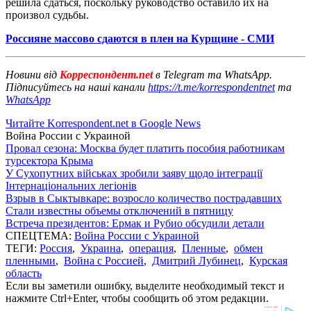
решила сдаться, поскольку руководство оставило их на
произвол судьбы.
Россияне массово сдаются в плен на Курщине - СМИ
Новини від
Корреспондент.net
в Telegram та WhatsApp.
Підписуйтесь на наші канали
https://t.me/korrespondentnet
та
WhatsApp
Читайте Korrespondent.net в Google News
Война России с Украиной
Провал сезона: Москва будет платить пособия работникам
турсектора Крыма
У Сухопутних військах зробили заяву щодо інтеграції
Інтернаціональних легіонів
Взрыв в Сыктывкаре: возросло количество пострадавших
Стали известны объемы отключений в пятницу
Встреча президентов: Ермак и Рубио обсудили детали
СПЕЦТЕМА:
Война России с Украиной
ТЕГИ:
Россия
,
Украина
,
операция
,
Пленные
,
обмен
пленными
,
Война с Россией
,
Дмитрий Лубинец
,
Курская
область
Если вы заметили ошибку, выделите необходимый текст и
нажмите Ctrl+Enter, чтобы сообщить об этом редакции.