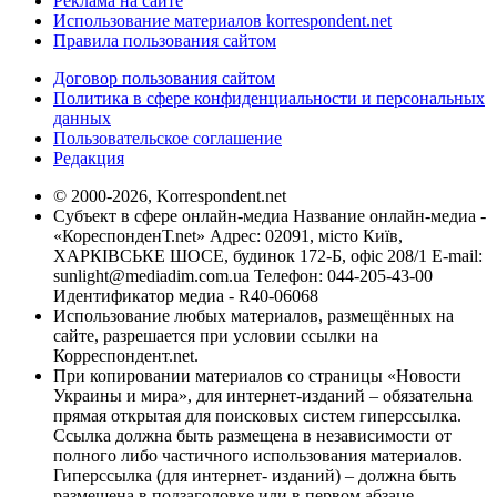
Реклама на сайте
Использование материалов korrespondent.net
Правила пользования сайтом
Договор пользования сайтом
Политика в сфере конфиденциальности и персональных
данных
Пользовательское соглашение
Редакция
© 2000-2026, Korrespondent.net
Субъект в сфере онлайн-медиа Название онлайн-медиа -
«КореспонденТ.net» Адрес: 02091, місто Київ,
ХАРКІВСЬКЕ ШОСЕ, будинок 172-Б, офіс 208/1 E-mail:
sunlight@mediadim.com.ua
Телефон: 044-205-43-00
Идентификатор медиа - R40-06068
Использование любых материалов, размещённых на
сайте, разрешается при условии ссылки на
Корреспондент.net.
При копировании материалов со страницы «Новости
Украины и мира», для интернет-изданий – обязательна
прямая открытая для поисковых систем гиперссылка.
Ссылка должна быть размещена в независимости от
полного либо частичного использования материалов.
Гиперссылка (для интернет- изданий) – должна быть
размещена в подзаголовке или в первом абзаце