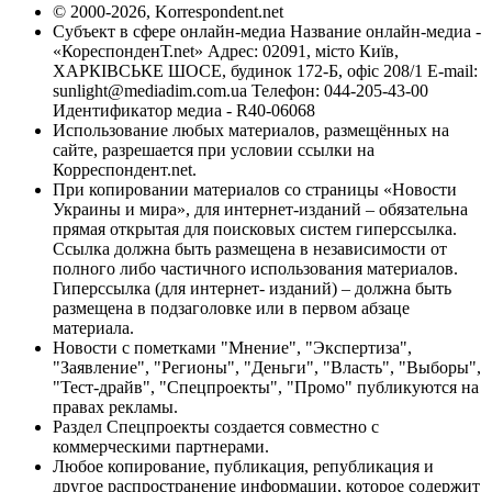
© 2000-2026, Korrespondent.net
Субъект в сфере онлайн-медиа Название онлайн-медиа -
«КореспонденТ.net» Адрес: 02091, місто Київ,
ХАРКІВСЬКЕ ШОСЕ, будинок 172-Б, офіс 208/1 E-mail:
sunlight@mediadim.com.ua
Телефон: 044-205-43-00
Идентификатор медиа - R40-06068
Использование любых материалов, размещённых на
сайте, разрешается при условии ссылки на
Корреспондент.net.
При копировании материалов со страницы «Новости
Украины и мира», для интернет-изданий – обязательна
прямая открытая для поисковых систем гиперссылка.
Ссылка должна быть размещена в независимости от
полного либо частичного использования материалов.
Гиперссылка (для интернет- изданий) – должна быть
размещена в подзаголовке или в первом абзаце
материала.
Новости с пометками "Мнение", "Экспертиза",
"Заявление", "Регионы", "Деньги", "Власть", "Выборы",
"Тест-драйв", "Спецпроекты", "Промо" публикуются на
правах рекламы.
Раздел Спецпроекты создается совместно с
коммерческими партнерами.
Любое копирование, публикация, републикация и
другое распространение информации, которое содержит