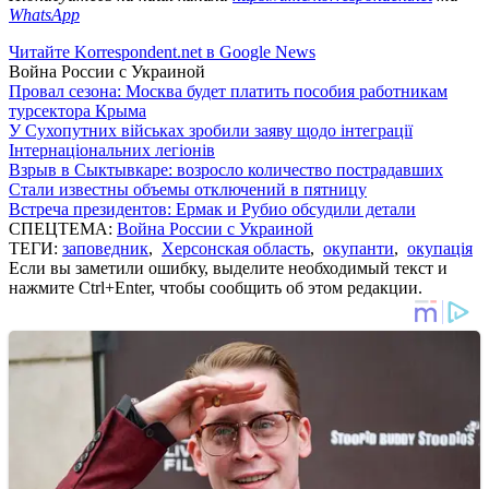
WhatsApp
Читайте Korrespondent.net в Google News
Война России с Украиной
Провал сезона: Москва будет платить пособия работникам
турсектора Крыма
У Сухопутних військах зробили заяву щодо інтеграції
Інтернаціональних легіонів
Взрыв в Сыктывкаре: возросло количество пострадавших
Стали известны объемы отключений в пятницу
Встреча президентов: Ермак и Рубио обсудили детали
СПЕЦТЕМА:
Война России с Украиной
ТЕГИ:
заповедник
,
Херсонская область
,
окупанти
,
окупація
Если вы заметили ошибку, выделите необходимый текст и
нажмите Ctrl+Enter, чтобы сообщить об этом редакции.