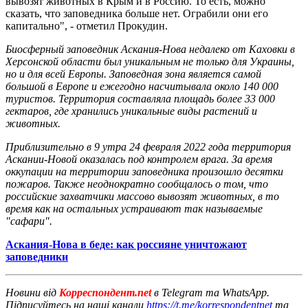
вывозят животных в Крым и в Россию. То есть, можно
сказать, что заповедника больше нет. Ограбили они его
капитально", - отметил Прокудин.
Биосферный заповедник Аскания-Нова недалеко от Каховки в
Херсонской области был уникальным не только для Украины,
но и для всей Европы. Заповедная зона является самой
большой в Европе и ежегодно насчитывала около 140 000
туристов. Территория составляла площадь более 33 000
гектаров, где хранились уникальные виды растений и
животных.
Приблизительно в 9 утра 24 февраля 2022 года территория
Аскании-Новой оказалась под контролем врага. За время
оккупации на территории заповедника произошло десятки
пожаров. Также неоднократно сообщалось о том, что
российские захватчики массово вывозят животных, в то
время как на остальных устраивают так называемые
"сафари".
Аскания-Нова в беде: как россияне уничтожают
заповедники
Новини від
Корреспондент.net
в Telegram та WhatsApp.
Підписуйтесь на наші канали
https://t.me/korrespondentnet
та