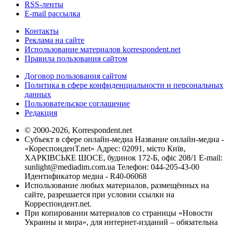
RSS-ленты
E-mail рассылка
Контакты
Реклама на сайте
Использование материалов korrespondent.net
Правила пользования сайтом
Договор пользования сайтом
Политика в сфере конфиденциальности и персональных
данных
Пользовательское соглашение
Редакция
© 2000-2026, Korrespondent.net
Субъект в сфере онлайн-медиа Название онлайн-медиа -
«КореспонденТ.net» Адрес: 02091, місто Київ,
ХАРКІВСЬКЕ ШОСЕ, будинок 172-Б, офіс 208/1 E-mail:
sunlight@mediadim.com.ua
Телефон: 044-205-43-00
Идентификатор медиа - R40-06068
Использование любых материалов, размещённых на
сайте, разрешается при условии ссылки на
Корреспондент.net.
При копировании материалов со страницы «Новости
Украины и мира», для интернет-изданий – обязательна