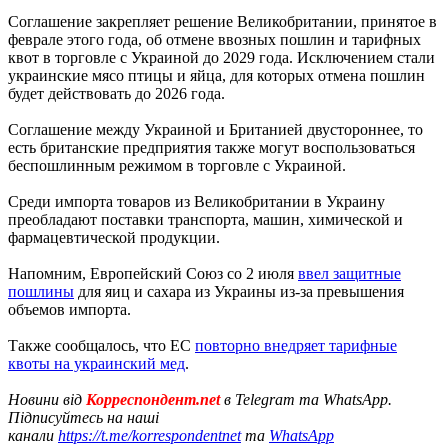
Соглашение закрепляет решение Великобритании, принятое в
феврале этого года, об отмене ввозных пошлин и тарифных
квот в торговле с Украиной до 2029 года. Исключением стали
украинские мясо птицы и яйца, для которых отмена пошлин
будет действовать до 2026 года.
Соглашение между Украиной и Британией двустороннее, то
есть британские предприятия также могут воспользоваться
беспошлинным режимом в торговле с Украиной.
Среди импорта товаров из Великобритании в Украину
преобладают поставки транспорта, машин, химической и
фармацевтической продукции.
Напомним, Европейский Союз со 2 июля
ввел защитные
пошлины
для яиц и сахара из Украины из-за превышения
объемов импорта.
Также сообщалось, что ЕС
повторно внедряет тарифные
квоты на украинский мед
.
Новини від
Корреспондент.net
в Telegram та WhatsApp.
Підписуйтесь на наші
канали
https://t.me/korrespondentnet
та
WhatsApp