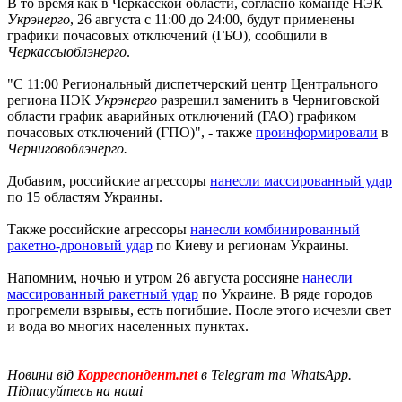
В то время как в Черкасской области, согласно команде НЭК
Укрэнерго
, 26 августа с 11:00 до 24:00, будут применены
графики почасовых отключений (ГБО), сообщили в
Черкассыоблэнерго
.
"С 11:00 Региональный диспетчерский центр Центрального
региона НЭК
Укрэнерго
разрешил заменить в Черниговской
области график аварийных отключений (ГАО) графиком
почасовых отключений (ГПО)", - также
проинформировали
в
Черниговоблэнерго.
Добавим, российские агрессоры
нанесли массированный удар
по 15 областям Украины.
Также российские агрессоры
нанесли комбинированный
ракетно-дроновый удар
по Киеву и регионам Украины.
Напомним, ночью и утром 26 августа россияне
нанесли
массированный ракетный удар
по Украине. В ряде городов
прогремели взрывы, есть погибшие. После этого исчезли свет
и вода во многих населенных пунктах.
Новини від
Корреспондент.net
в Telegram та WhatsApp.
Підписуйтесь на наші