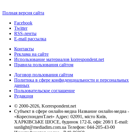
Полная версия сайта
Facebook
Twitter
RSS-ленты
E-mail рассылка
Контакты
Реклама на сайте
Использование материалов korrespondent.net
Правила пользования сайтом
Договор пользования сайтом
Политика в сфере конфиденциальности и персональных
данных
Пользовательское соглашение
Редакция
© 2000-2026, Korrespondent.net
Субъект в сфере онлайн-медиа Название онлайн-медиа -
«КореспонденТ.net» Адрес: 02091, місто Київ,
ХАРКІВСЬКЕ ШОСЕ, будинок 172-Б, офіс 208/1 E-mail:
sunlight@mediadim.com.ua
Телефон: 044-205-43-00