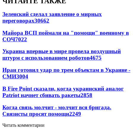
ЧИТАЙТЕ ТАКЖЕ
Зеленский сделал заявление о мирных
переговорах
30662
Майора ВСП поймали на "помощи" военному в
СОЧ
7022
Украина впервые в мире провела воздушный
штурм с использованием роботов
4675
Иран готовил удар по трем объектам в Украине -
СМИ
3004
В Fire Point сказали, когда украинский аналог
Patriot начнет сбивать ракеты
2858
Когда связь молчит - молчит вся бригада.
Связисты просят помощи
2249
Читать комментарии