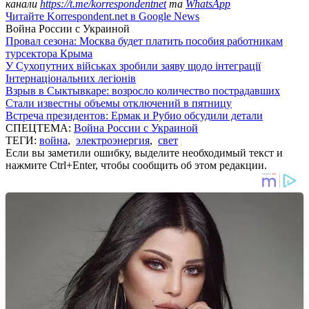
канали
https://t.me/korrespondentnet
та
WhatsApp
Читайте Korrespondent.net в Google News
Война России с Украиной
Провал сезона: Москва будет платить пособия работникам
турсектора Крыма
У Сухопутних військах зробили заяву щодо інтеграції
Інтернаціональних легіонів
Взрыв в Сыктывкаре: возросло количество пострадавших
Стали известны объемы отключений в пятницу
Встреча президентов: Ермак и Рубио обсудили детали
СПЕЦТЕМА:
Война России с Украиной
ТЕГИ:
война
,
электроэнергия
,
свет
Если вы заметили ошибку, выделите необходимый текст и
нажмите Ctrl+Enter, чтобы сообщить об этом редакции.