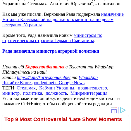
Украины на Стельмаха Анатолия Юрьевича", - написал он.
Как мы уже писали, Верховная Рада поддержала
назначение
Натальи Калмыковой на должность министра по делам
ветеранов Украины
.
Кроме того, Рада назначила новым
министром по
стратегическим отраслям Германа Сметанина
.
Рада назначила министра аграрной политики
Новини від
Корреспондент.net
в Telegram та WhatsApp.
Підписуйтесь на наші
канали
https://t.me/korrespondentnet
та
WhatsApp
Читайте Korrespondent.net в Google News
ТЕГИ:
Стельмах
,
Кабмин Украины
,
правительство
,
министр
,
политика
,
должность
,
Минреинтеграция
Если вы заметили ошибку, выделите необходимый текст и
нажмите Ctrl+Enter, чтобы сообщить об этом редакции.