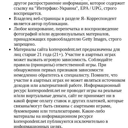
другое распространение информации, которое содержит
ссылку на "Интерфакс-Украина", EPA / UPG, строго
воспрещается.
Владелец веб-страницы в разделе Я- Корреспондент
является автор публикации.
Любое копирование, перепечатка и воспроизведение
фотографий и/или аудиовизуальных материалов,
принадлежащих правообладателю Getty Images, строго
запрещено.
Материалы сайта korrespondent.net предназначены для
лиц старше 21 года (21+). Участие в азартных играх
может вызвать игровую зависимость. Соблюдайте
правила (принципы) ответственной игры. При
обнаружении первых признаков зависимости
немедленно обратитесь к специалисту. Помните, что
участие в азартных играх не может являться источником
доходов или альтернативой работе. Информационный
ресурс korrespondent.net не проводит игры на реальные
и/или виртуальные деньги, сайт не принимает ни в
какой форме оплату ставок и других платежей, которые
связаны/могут быть связаны с азартными играми,
букмекерами или тотализаторами. Какие-либо
материалы на информационном ресурсе
korrespondent.net публикуются исключительно в
информационных целях.