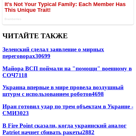
ЧИТАЙТЕ ТАКЖЕ
Зеленский сделал заявление о мирных
переговорах
30699
Майора ВСП поймали на "помощи" военному в
СОЧ
7118
Украина впервые в мире провела воздушный
штурм с использованием роботов
4698
Иран готовил удар по трем объектам в Украине -
СМИ
3023
В Fire Point сказали, когда украинский аналог
Patriot начнет сбивать ракеты
2882