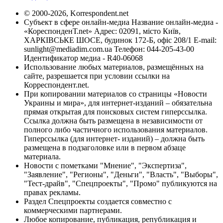
© 2000-2026, Korrespondent.net
Субъект в сфере онлайн-медиа Название онлайн-медиа -
«КореспонденТ.net» Адрес: 02091, місто Київ,
ХАРКІВСЬКЕ ШОСЕ, будинок 172-Б, офіс 208/1 E-mail:
sunlight@mediadim.com.ua
Телефон: 044-205-43-00
Идентификатор медиа - R40-06068
Использование любых материалов, размещённых на
сайте, разрешается при условии ссылки на
Корреспондент.net.
При копировании материалов со страницы «Новости
Украины и мира», для интернет-изданий – обязательна
прямая открытая для поисковых систем гиперссылка.
Ссылка должна быть размещена в независимости от
полного либо частичного использования материалов.
Гиперссылка (для интернет- изданий) – должна быть
размещена в подзаголовке или в первом абзаце
материала.
Новости с пометками "Мнение", "Экспертиза",
"Заявление", "Регионы", "Деньги", "Власть", "Выборы",
"Тест-драйв", "Спецпроекты", "Промо" публикуются на
правах рекламы.
Раздел Спецпроекты создается совместно с
коммерческими партнерами.
Любое копирование, публикация, републикация и