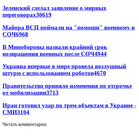
Зеленский сделал заявление о мирных
переговорах
30619
Майора ВСП поймали на "помощи" военному в
СОЧ
6968
В Минобороны назвали крайний срок
возвращения военных после СОЧ
4944
Украина впервые в мире провела воздушный
штурм с использованием роботов
4670
Правительство приняло изменения по отсрочке
от мобилизации
3713
Иран готовил удар по трем объектам в Украине -
СМИ
3104
Читать комментарии