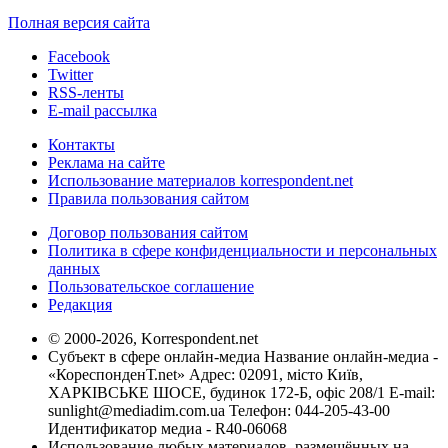
Полная версия сайта
Facebook
Twitter
RSS-ленты
E-mail рассылка
Контакты
Реклама на сайте
Использование материалов korrespondent.net
Правила пользования сайтом
Договор пользования сайтом
Политика в сфере конфиденциальности и персональных
данных
Пользовательское соглашение
Редакция
© 2000-2026, Korrespondent.net
Субъект в сфере онлайн-медиа Название онлайн-медиа -
«КореспонденТ.net» Адрес: 02091, місто Київ,
ХАРКІВСЬКЕ ШОСЕ, будинок 172-Б, офіс 208/1 E-mail:
sunlight@mediadim.com.ua
Телефон: 044-205-43-00
Идентификатор медиа - R40-06068
Использование любых материалов, размещённых на