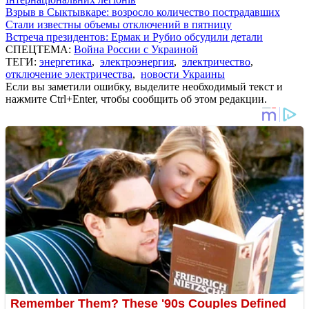
Взрыв в Сыктывкаре: возросло количество пострадавших
Стали известны объемы отключений в пятницу
Встреча президентов: Ермак и Рубио обсудили детали
СПЕЦТЕМА:
Война России с Украиной
ТЕГИ:
энергетика
,
электроэнергия
,
электричество
,
отключение электричества
,
новости Украины
Если вы заметили ошибку, выделите необходимый текст и
нажмите Ctrl+Enter, чтобы сообщить об этом редакции.