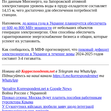
По данным Минэнерго, на Запорожской атомной
электростанции уровень воды в пруду-охладителе составляет
14,15 м, чего достаточно для обеспечения потребностей
станции.
Напомним,
до конца года в Украине планируется обеспечить
от 600 до 800 МВт мощности
от небольших объектов
генерации электроэнергии. Они способны обеспечить
гарантированное энергоснабжение бизнеса и общин, которые
успеют их установить.
Как сообщалось, В МВФ прогнозируют, что
пиковый дефицит
электроэнергии в Украине в течение зимы
2024-2025 годов
составит 3-4 гигаватта.
Новини від
Корреспондент.net
в Telegram та WhatsApp.
Підписуйтесь на наші канали
https://t.me/korrespondentnet
та
WhatsApp
Читайте Korrespondent.net в Google News
Война России с Украиной
Провал сезона: Москва будет платить пособия работникам
турсектора Крыма
У Сухопутних військах зробили заяву щодо інтеграції
Інтернаціональних легіонів