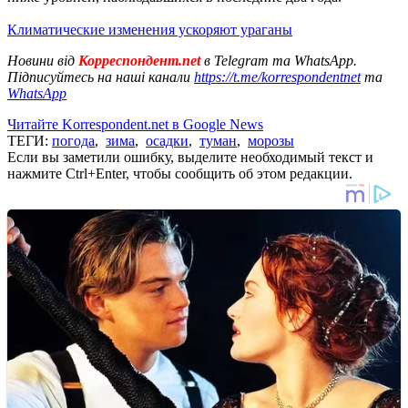
Климатические изменения ускоряют ураганы
Новини від
Корреспондент.net
в Telegram та WhatsApp.
Підписуйтесь на наші канали
https://t.me/korrespondentnet
та
WhatsApp
Читайте Korrespondent.net в Google News
ТЕГИ:
погода
,
зима
,
осадки
,
туман
,
морозы
Если вы заметили ошибку, выделите необходимый текст и
нажмите Ctrl+Enter, чтобы сообщить об этом редакции.