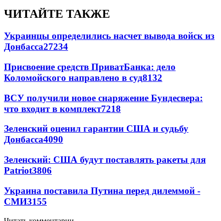
ЧИТАЙТЕ ТАКЖЕ
Украинцы определились насчет вывода войск из
Донбасса
27234
Присвоение средств ПриватБанка: дело
Коломойского направлено в суд
8132
ВСУ получили новое снаряжение Бундесвера:
что входит в комплект
7218
Зеленский оценил гарантии США и судьбу
Донбасса
4090
Зеленский: США будут поставлять ракеты для
Patriot
3806
Украина поставила Путина перед дилеммой -
СМИ
3155
Читать комментарии