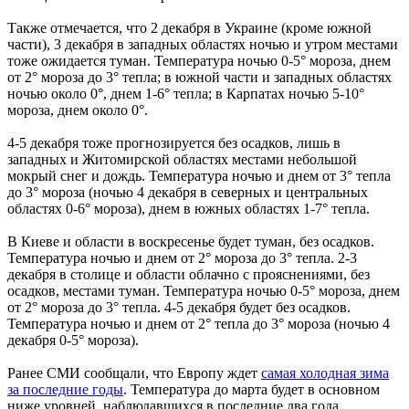
Также отмечается, что 2 декабря в Украине (кроме южной
части), 3 декабря в западных областях ночью и утром местами
тоже ожидается туман. Температура ночью 0-5° мороза, днем ​​
от 2° мороза до 3° тепла; в южной части и западных областях
ночью около 0°, днем ​​1-6° тепла; в Карпатах ночью 5-10°
мороза, днем ​​около 0°.
4-5 декабря тоже прогнозируется без осадков, лишь в
западных и Житомирской областях местами небольшой
мокрый снег и дождь. Температура ночью и днем ​​от 3° тепла
до 3° мороза (ночью 4 декабря в северных и центральных
областях 0-6° мороза), днем ​​в южных областях 1-7° тепла.
В Киеве и области в воскресенье будет туман, без осадков.
Температура ночью и днем ​​от 2° мороза до 3° тепла. 2-3
декабря в столице и области облачно с прояснениями, без
осадков, местами туман. Температура ночью 0-5° мороза, днем
​​от 2° мороза до 3° тепла. 4-5 декабря будет без осадков.
Температура ночью и днем ​​от 2° тепла до 3° мороза (ночью 4
декабря 0-5° мороза).
Ранее СМИ сообщали, что Европу ждет
самая холодная зима
за последние годы
. Температура до марта будет в основном
ниже уровней, наблюдавшихся в последние два года.