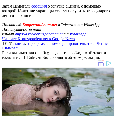
Затем Шмыгаль
сообщил
о запуске еКниги, с помощью
которой 18-летние украинцы смогут получить от государства
деньги на книги.
Новини від
Корреспондент.net
в Telegram та WhatsApp.
Підписуйтесь на наші
канали
https://t.me/korrespondentnet
та
WhatsApp
Читайте Korrespondent.net в Google News
ТЕГИ:
книга
,
программа
,
помощь
,
правительство
,
Денис
Шмыгаль
Если вы заметили ошибку, выделите необходимый текст и
нажмите Ctrl+Enter, чтобы сообщить об этом редакции.