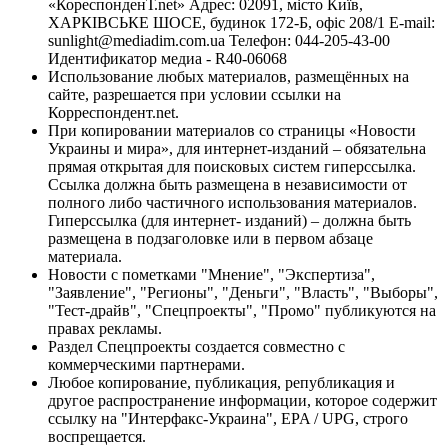
«КореспонденТ.net» Адрес: 02091, місто Київ,
ХАРКІВСЬКЕ ШОСЕ, будинок 172-Б, офіс 208/1 E-mail:
sunlight@mediadim.com.ua
Телефон: 044-205-43-00
Идентификатор медиа - R40-06068
Использование любых материалов, размещённых на
сайте, разрешается при условии ссылки на
Корреспондент.net.
При копировании материалов со страницы «Новости
Украины и мира», для интернет-изданий – обязательна
прямая открытая для поисковых систем гиперссылка.
Ссылка должна быть размещена в независимости от
полного либо частичного использования материалов.
Гиперссылка (для интернет- изданий) – должна быть
размещена в подзаголовке или в первом абзаце
материала.
Новости с пометками "Мнение", "Экспертиза",
"Заявление", "Регионы", "Деньги", "Власть", "Выборы",
"Тест-драйв", "Спецпроекты", "Промо" публикуются на
правах рекламы.
Раздел Спецпроекты создается совместно с
коммерческими партнерами.
Любое копирование, публикация, републикация и
другое распространение информации, которое содержит
ссылку на "Интерфакс-Украина", EPA / UPG, строго
воспрещается.