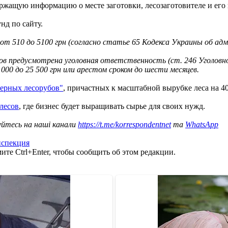
ржащую информацию о месте заготовки, лесозаготовителе и его
нд по сайту.
 от 510 до 5100 грн (согласно статье 65 Кодекса Украины об а
ов предусмотрена уголовная ответственность (ст. 246 Уголовно
000 до 25 500 грн или арестом сроком до шести месяцев.
черных лесорубов"
, причастных к масштабной вырубке леса на 40
лесов
, где бизнес будет выращивать сырье для своих нужд.
уйтесь на наші канали
https://t.me/korrespondentnet
та
WhatsApp
нспекция
те Ctrl+Enter, чтобы сообщить об этом редакции.