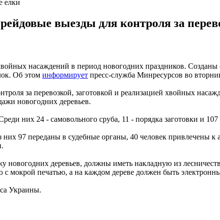
е елки
рейдовые выезды для контроля за перево
хвойных насаждений в период новогодних праздников. Созданы
лок. Об этом
информирует
пресс-служба Минресурсов во вторник
нтроля за перевозкой, заготовкой и реализацией хвойных насаж
дажи новогодних деревьев.
еди них 24 - самовольного сруба, 11 - порядка заготовки и 107
из них 97 переданы в судебные органы, 40 человек привлечены 
.
 новогодних деревьев, должны иметь накладную из лесничеств
ю с мокрой печатью, а на каждом дереве должен быть электронн
са Украины.