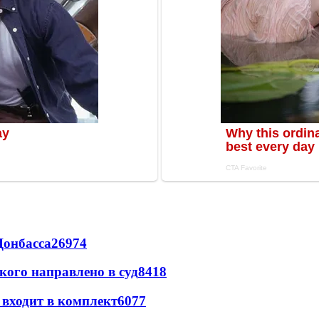
Донбасса
26974
кого направлено в суд
8418
 входит в комплект
6077