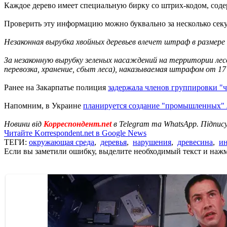
Каждое дерево имеет специальную бирку со штрих-кодом, соде
Проверить эту информацию можно буквально за несколько секу
Незаконная вырубка хвойных деревьев влечет штраф в размере
За незаконную вырубку зеленых насаждений на территории лес
перевозка, хранение, сбыт леса), наказываемая штрафом от 17 
Ранее на Закарпатье полиция
задержала членов группировки "
Напомним, в Украине
планируется создание "промышленных" 
Новини від
Корреспондент.net
в Telegram та WhatsApp. Підпис
Читайте Korrespondent.net в Google News
ТЕГИ:
окружающая среда
,
деревья
,
нарушения
,
древесина
,
и
Если вы заметили ошибку, выделите необходимый текст и нажми