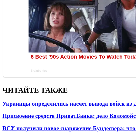
ЧИТАЙТЕ ТАКЖЕ
Украинцы определились насчет вывода войск из 
Присвоение средств ПриватБанка: дело Коломойс
ВСУ получили новое снаряжение Бундесвера: что