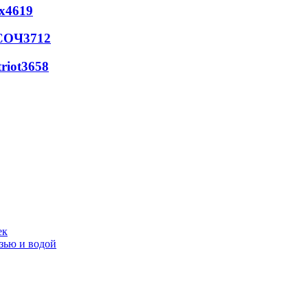
х
4619
 СОЧ
3712
riot
3658
ек
язью и водой