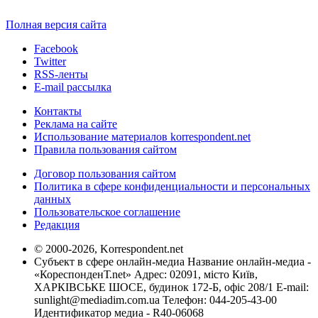
Полная версия сайта
Facebook
Twitter
RSS-ленты
E-mail рассылка
Контакты
Реклама на сайте
Использование материалов korrespondent.net
Правила пользования сайтом
Договор пользования сайтом
Политика в сфере конфиденциальности и персональных
данных
Пользовательское соглашение
Редакция
© 2000-2026, Korrespondent.net
Субъект в сфере онлайн-медиа Название онлайн-медиа -
«КореспонденТ.net» Адрес: 02091, місто Київ,
ХАРКІВСЬКЕ ШОСЕ, будинок 172-Б, офіс 208/1 E-mail:
sunlight@mediadim.com.ua
Телефон: 044-205-43-00
Идентификатор медиа - R40-06068