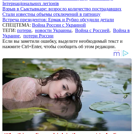
Інтернаціональних легіонів
Взрыв в Сыктывкаре: возросло количество пострадавших
Стали известны объемы отключений в пятницу
Встреча президентов: Ермак и Рубио обсудили детали
СПЕЦТЕМА:
Война России с Украиной
ТЕГИ:
потери
,
новости Украины
,
Война с Россией
,
Война в
Украине
,
потери России
Если вы заметили ошибку, выделите необходимый текст и
нажмите Ctrl+Enter, чтобы сообщить об этом редакции.