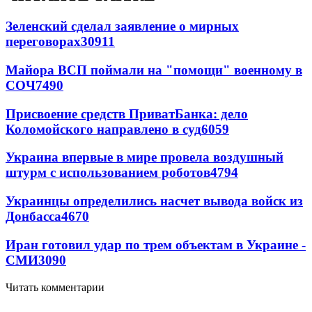
Зеленский сделал заявление о мирных
переговорах
30911
Майора ВСП поймали на "помощи" военному в
СОЧ
7490
Присвоение средств ПриватБанка: дело
Коломойского направлено в суд
6059
Украина впервые в мире провела воздушный
штурм с использованием роботов
4794
Украинцы определились насчет вывода войск из
Донбасса
4670
Иран готовил удар по трем объектам в Украине -
СМИ
3090
Читать комментарии