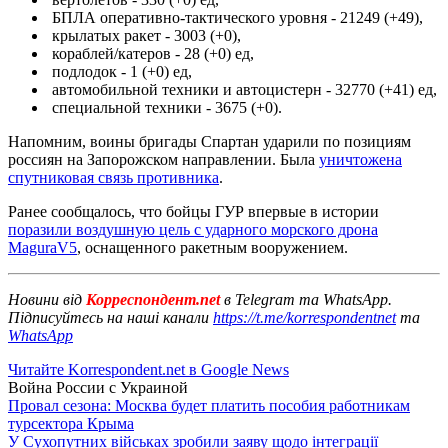
БПЛА оперативно-тактического уровня - 21249 (+49),
крылатых ракет - 3003 (+0),
кораблей/катеров - 28 (+0) ед,
подлодок - 1 (+0) ед,
автомобильной техники и автоцистерн - 32770 (+41) ед,
специальной техники - 3675 (+0).
Напомним, воины бригады Спартан ударили по позициям
россиян на Запорожском направлении. Была
уничтожена
спутниковая связь противника
.
Ранее сообщалось, что бойцы ГУР впервые в истории
поразили воздушную цель с ударного морского дрона
MaguraV5
, оснащенного ракетным вооружением.
Новини від
Корреспондент.net
в Telegram та WhatsApp.
Підписуйтесь на наші канали
https://t.me/korrespondentnet
та
WhatsApp
Читайте Korrespondent.net в Google News
Война России с Украиной
Провал сезона: Москва будет платить пособия работникам
турсектора Крыма
У Сухопутних військах зробили заяву щодо інтеграції