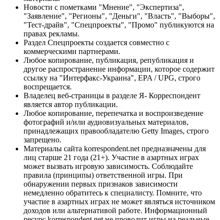
Новости с пометками "Мнение", "Экспертиза",
"Заявление", "Регионы", "Деньги", "Власть", "Выборы",
"Тест-драйв", "Спецпроекты", "Промо" публикуются на
правах рекламы.
Раздел Спецпроекты создается совместно с
коммерческими партнерами.
Любое копирование, публикация, републикация и
другое распространение информации, которое содержит
ссылку на "Интерфакс-Украина", EPA / UPG, строго
воспрещается.
Владелец веб-страницы в разделе Я- Корреспондент
является автор публикации.
Любое копирование, перепечатка и воспроизведение
фотографий и/или аудиовизуальных материалов,
принадлежащих правообладателю Getty Images, строго
запрещено.
Материалы сайта korrespondent.net предназначены для
лиц старше 21 года (21+). Участие в азартных играх
может вызвать игровую зависимость. Соблюдайте
правила (принципы) ответственной игры. При
обнаружении первых признаков зависимости
немедленно обратитесь к специалисту. Помните, что
участие в азартных играх не может являться источником
доходов или альтернативой работе. Информационный
ресурс korrespondent.net не проводит игры на реальные