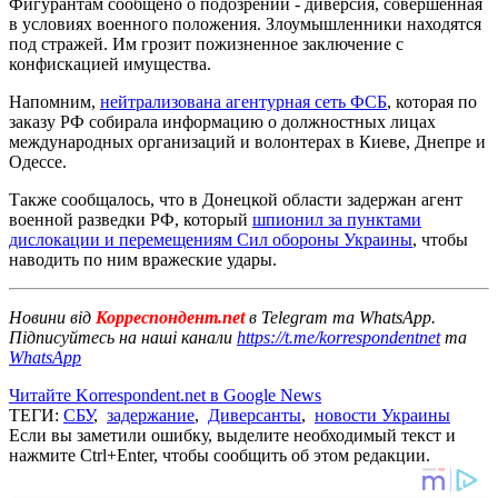
Фигурантам сообщено о подозрении - диверсия, совершенная
в условиях военного положения. Злоумышленники находятся
под стражей. Им грозит пожизненное заключение с
конфискацией имущества.
Напомним,
нейтрализована агентурная сеть ФСБ
, которая по
заказу РФ собирала информацию о должностных лицах
международных организаций и волонтерах в Киеве, Днепре и
Одессе.
Также сообщалось, что в Донецкой области задержан агент
военной разведки РФ, который
шпионил за пунктами
дислокации и перемещениям Сил обороны Украины
, чтобы
наводить по ним вражеские удары.
Новини від
Корреспондент.net
в Telegram та WhatsApp.
Підписуйтесь на наші канали
https://t.me/korrespondentnet
та
WhatsApp
Читайте Korrespondent.net в Google News
ТЕГИ:
СБУ
,
задержание
,
Диверсанты
,
новости Украины
Если вы заметили ошибку, выделите необходимый текст и
нажмите Ctrl+Enter, чтобы сообщить об этом редакции.