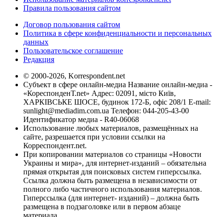
Правила пользования сайтом
Договор пользования сайтом
Политика в сфере конфиденциальности и персональных
данных
Пользовательское соглашение
Редакция
© 2000-2026, Korrespondent.net
Субъект в сфере онлайн-медиа Название онлайн-медиа -
«КореспонденТ.net» Адрес: 02091, місто Київ,
ХАРКІВСЬКЕ ШОСЕ, будинок 172-Б, офіс 208/1 E-mail:
sunlight@mediadim.com.ua
Телефон: 044-205-43-00
Идентификатор медиа - R40-06068
Использование любых материалов, размещённых на
сайте, разрешается при условии ссылки на
Корреспондент.net.
При копировании материалов со страницы «Новости
Украины и мира», для интернет-изданий – обязательна
прямая открытая для поисковых систем гиперссылка.
Ссылка должна быть размещена в независимости от
полного либо частичного использования материалов.
Гиперссылка (для интернет- изданий) – должна быть
размещена в подзаголовке или в первом абзаце
материала.