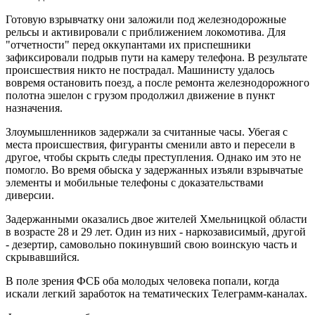
Готовую взрывчатку они заложили под железнодорожные
рельсы и активировали с приближением локомотива. Для
"отчетности" перед оккупантами их приспешники
зафиксировали подрыв пути на камеру телефона. В результате
происшествия никто не пострадал. Машинисту удалось
вовремя остановить поезд, а после ремонта железнодорожного
полотна эшелон с грузом продолжил движение в пункт
назначения.
Злоумышленников задержали за считанные часы. Убегая с
места происшествия, фигуранты сменили авто и пересели в
другое, чтобы скрыть следы преступления. Однако им это не
помогло. Во время обыска у задержанных изъяли взрывчатые
элементы и мобильные телефоны с доказательствами
диверсии.
Задержанными оказались двое жителей Хмельницкой области
в возрасте 28 и 29 лет. Один из них - наркозависимый, другой
- дезертир, самовольно покинувший свою воинскую часть и
скрывавшийся.
В поле зрения ФСБ оба молодых человека попали, когда
искали легкий заработок на тематических Телеграмм-каналах.