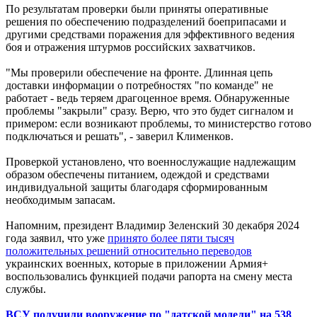
По результатам проверки были приняты оперативные
решения по обеспечению подразделений боеприпасами и
другими средствами поражения для эффективного ведения
боя и отражения штурмов российских захватчиков.
"Мы проверили обеспечение на фронте. Длинная цепь
доставки информации о потребностях "по команде" не
работает - ведь теряем драгоценное время. Обнаруженные
проблемы "закрыли" сразу. Верю, что это будет сигналом и
примером: если возникают проблемы, то министерство готово
подключаться и решать", - заверил Клименков.
Проверкой установлено, что военнослужащие надлежащим
образом обеспечены питанием, одеждой и средствами
индивидуальной защиты благодаря сформированным
необходимым запасам.
Напомним, президент Владимир Зеленский 30 декабря 2024
года заявил, что уже
принято более пяти тысяч
положительных решений относительно переводов
украинских военных, которые в приложении Армия+
воспользовались функцией подачи рапорта на смену места
службы.
ВСУ получили вооружение по "датской модели" на 538