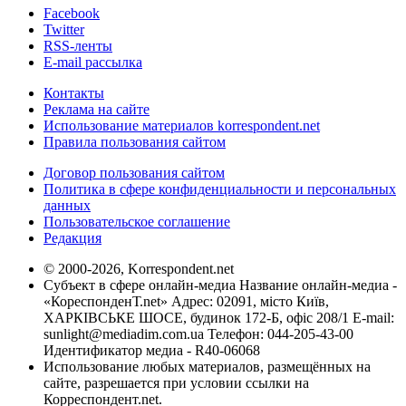
Facebook
Twitter
RSS-ленты
E-mail рассылка
Контакты
Реклама на сайте
Использование материалов korrespondent.net
Правила пользования сайтом
Договор пользования сайтом
Политика в сфере конфиденциальности и персональных
данных
Пользовательское соглашение
Редакция
© 2000-2026, Korrespondent.net
Субъект в сфере онлайн-медиа Название онлайн-медиа -
«КореспонденТ.net» Адрес: 02091, місто Київ,
ХАРКІВСЬКЕ ШОСЕ, будинок 172-Б, офіс 208/1 E-mail:
sunlight@mediadim.com.ua
Телефон: 044-205-43-00
Идентификатор медиа - R40-06068
Использование любых материалов, размещённых на
сайте, разрешается при условии ссылки на
Корреспондент.net.