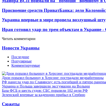
Майора ВСП поймали на "помощи" военному в
Присвоение средств ПриватБанка: дело Коломойс
Украина впервые в мире провела воздушный шту
Иран готовил удар по трем объектам в Украине 
Читать комментарии
Новости Украины
Последние
Популярные
Комментируемые
Дрон поразил больницу в Херсоне: пострадали медработницы
РФ нанесла удар по Славянску: есть погибший и пятеро ранен
Украина и Польша завершили эксгумации на Волыни
База ФСБ и шесть судов: СБС поразили 102 цели РФ
Зеленский впервые за каденцию прибыл в Сербию
Сюжеты