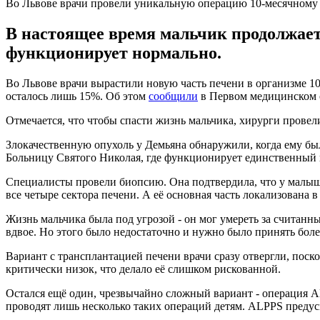
Во Львове врачи провели уникальную операцию 10-месячному
В настоящее время мальчик продолжает
функционирует нормально.
Во Львове врачи вырастили новую часть печени в организме 10
осталось лишь 15%. Об этом
сообщили
в Первом медицинском 
Отмечается, что чтобы спасти жизнь мальчика, хирурги прове
Злокачественную опухоль у Демьяна обнаружили, когда ему было
Больницу Святого Николая, где функционирует единственный н
Специалисты провели биопсию. Она подтвердила, что у малыша 
все четыре сектора печени. А её основная часть локализована 
Жизнь мальчика была под угрозой - он мог умереть за считанн
вдвое. Но этого было недостаточно и нужно было принять боле
Вариант с трансплантацией печени врачи сразу отвергли, поск
критически низок, что делало её слишком рискованной.
Остался ещё один, чрезвычайно сложный вариант - операция A
проводят лишь несколько таких операций детям. ALPPS предус