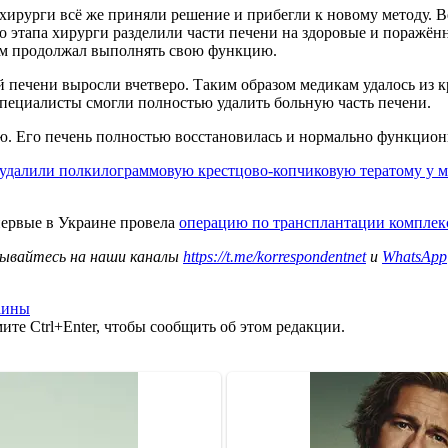
хирурги всё же приняли решение и прибегли к новому методу. В
о этапа хирурги разделили части печени на здоровые и поражён
этом продолжал выполнять свою функцию.
 печени выросли вчетверо. Таким образом медикам удалось из к
специалисты смогли полностью удалить больную часть печени.
. Его печень полностью восстановилась и нормально функционир
удалили полкилограммовую крестцово-копчиковую тератому у м
впервые в Украине провела
операцию по трансплантации комплекса
исывайтесь на наши каналы
https://t.me/korrespondentnet
и
WhatsApp
аины
те Ctrl+Enter, чтобы сообщить об этом редакции.