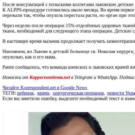
После консультаций с польскими коллегами львовские детские 
К ALPPS-процедуре готовились около месяца. Во время первог
пережали так, чтобы опухоль перестала расти, но орган при 
Через неделю после операции 15% отделённых здоровых тканей
ткани, необходимой для следующего этапа операции. Детские 
В настоящее время мальчик продолжает получать химиотерапию
Напомним, во Львове в детской больнице св. Николая хирурги
опухолью, как и его мама.
Ранее сообщалось, что команда киевских и львовских врачей 
Новости от
Корреспондент.net
в Telegram и WhatsApp. Подп
Читайте Korrespondent.net в Google News
ТЕГИ:
ребенок
,
врачи
,
хирургическая операция
,
новости Укр
Если вы заметили ошибку, выделите необходимый текст и нажми