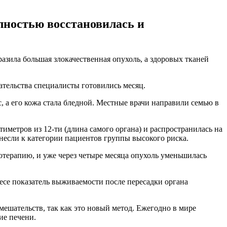
лностью восстановилась и
азила большая злокачественная опухоль, а здоровых тканей
ательства специалисты готовились месяц.
, а его кожа стала бледной. Местные врачи направили семью в
иметров из 12-ти (длина самого органа) и распространилась на
отнесли к категории пациентов группы высокого риска.
иотерапию, и уже через четыре месяца опухоль уменьшилась
весе показатель выживаемости после пересадки органа
ешательств, так как это новый метод. Ежегодно в мире
ие печени.