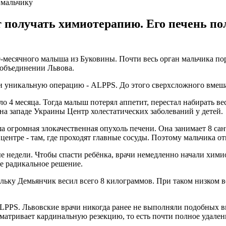
 мальчику
 получать химиотерапию. Его печень по
-месячного малыша из Буковины. Почти весь орган мальчика пор
объединении Львова.
ли уникальную операцию - ALPPS. До этого сверхсложного вмеш
 4 месяца. Тогда малыш потерял аппетит, перестал набирать вес
а западе Украины Центр холестатических заболеваний у детей.
огромная злокачественная опухоль печени. Она занимает 8 сант
в центре - там, где проходят главные сосуды. Поэтому мальчика 
ые недели. Чтобы спасти ребёнка, врачи немедленно начали хим
е радикальное решение.
ольку Демьянчик весил всего 8 килограммов. При таком низком 
LPPS. Львовские врачи никогда ранее не выполняли подобных вм
матривает кардинальную резекцию, то есть почти полное удален