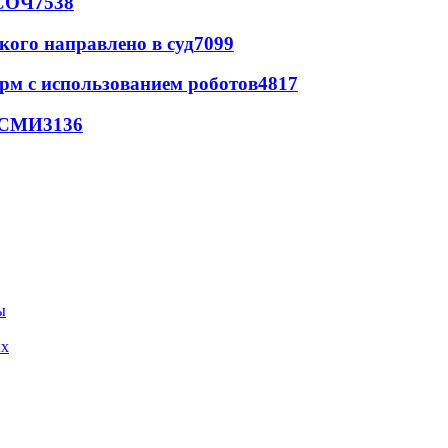
 СОЧ
7538
кого направлено в суд
7099
рм с использованием роботов
4817
- СМИ
3136
ых