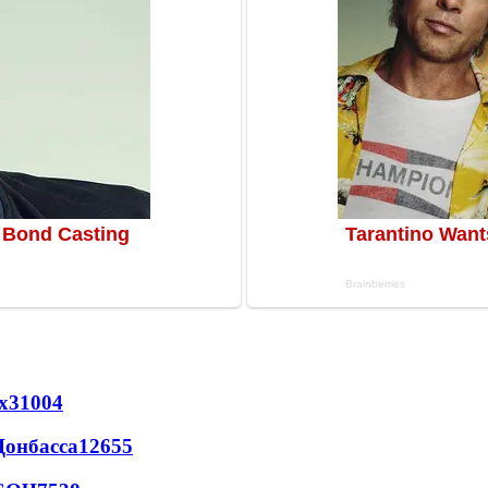
х
31004
Донбасса
12655