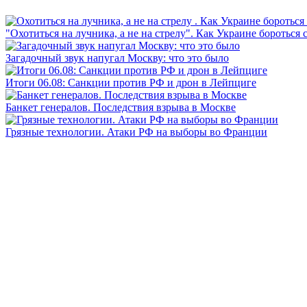
"Охотиться на лучника, а не на стрелу". Как Украине бороться 
Загадочный звук напугал Москву: что это было
Итоги 06.08: Санкции против РФ и дрон в Лейпциге
Банкет генералов. Последствия взрыва в Москве
Грязные технологии. Атаки РФ на выборы во Франции