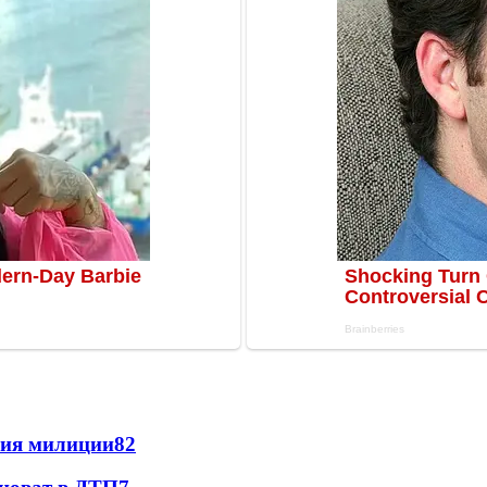
ния милиции
8
2