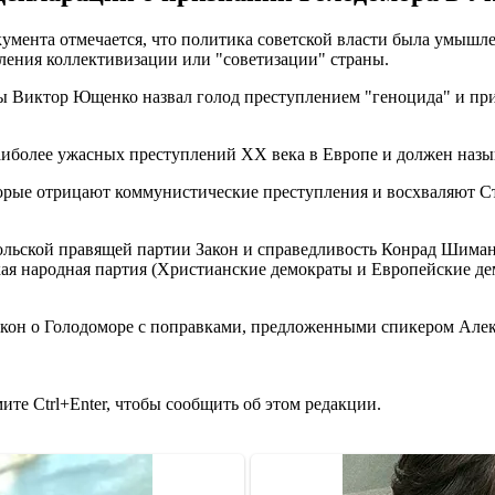
умента отмечается, что политика советской власти была умышле
ления коллективизации или "советизации" страны.
ы Виктор Ющенко назвал голод преступлением "геноцида" и при
наиболее ужасных преступлений XX века в Европе и должен назы
торые отрицают коммунистические преступления и восхваляют Ста
польской правящей партии Закон и справедливость Конрад Шима
кая народная партия (Христианские демократы и Европейские д
кон о Голодоморе с поправками, предложенными спикером Але
те Ctrl+Enter, чтобы сообщить об этом редакции.