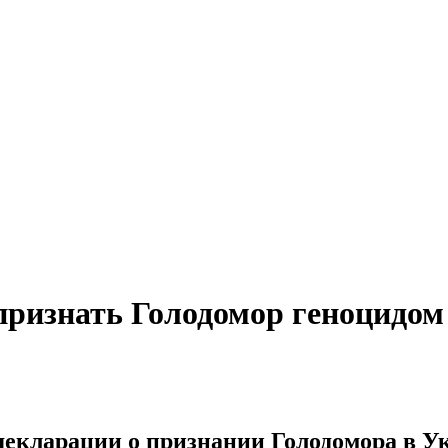
признать Голодомор геноцидом
декларации о признании Голодомора в У