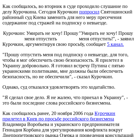
Как сообщалось, во вторник в суде проходило слушание по
делу Курочкина. Сегодня Курочкин
попросил
Святошинский
районный суд Киева заменить для него меру пресечения
содержание под стражей на подписку о невыезде.
Курочкин: Умирать не хочу! Прошу
"Умирать не хочу! Прошу
меня отпустить
меня отпустить!", - заявил
Курочкин, аргументируя свою просьбу, сообщает
5 канал.
"Прошу отпустить меня под подписку о невыезде, для того,
чтобы я мог обеспечить свою безопасность. Я прилетел в
Украину добровольно. Я готовил встречу Путина с пятью
украинскими политиками, мне должны были обеспечить
безопасность, но не обеспечили", - сказал Курочкин.
Однако, суд отказался удовлетворять это ходатайство.
"Я сделал свое дело. Я не жалею, что приехал в Украину", -
это были последние слова российского бизнесмена.
Как сообщалось ранее, 20 ноября 2006 года
Курочкин
прилетел в Киев по просьбе российского бизнесмена
Владимира Воробьева и украинского предпринимателя
Геннадия Корбана для урегулирования конфликта вокруг
Днепропетровского рынка Озерка и проведения консультаций