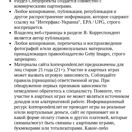
Раздел Спецпроекты создается совместно с
коммерческими партнерами.
Любое копирование, публикация, републикация и
другое распространение информации, которое содержит
ссылку на "Интерфакс-Украина", EPA / UPG, строго
воспрещается.
Владелец веб-страницы в разделе Я- Корреспондент
является автор публикации.
Любое копирование, перепечатка и воспроизведение
фотографий и/или аудиовизуальных материалов,
принадлежащих правообладателю Getty Images, строго
запрещено.
Материалы сайта korrespondent.net предназначены для
лиц старше 21 года (21+). Участие в азартных играх
может вызвать игровую зависимость. Соблюдайте
правила (принципы) ответственной игры. При
обнаружении первых признаков зависимости
немедленно обратитесь к специалисту. Помните, что
участие в азартных играх не может являться источником
доходов или альтернативой работе. Информационный
ресурс korrespondent.net не проводит игры на реальные
и/или виртуальные деньги, сайт не принимает ни в
какой форме оплату ставок и других платежей, которые
связаны/могут быть связаны с азартными играми,
букмекерами или тотализаторами. Какие-либо