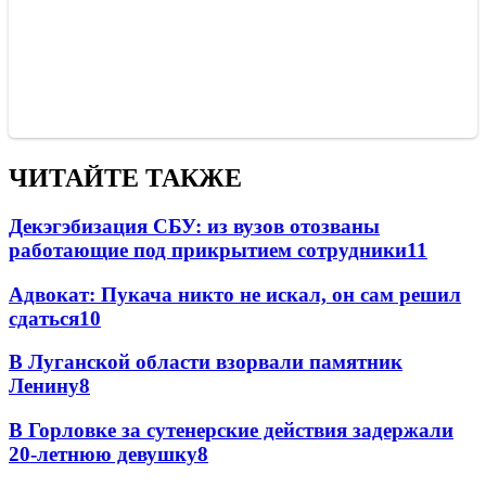
ЧИТАЙТЕ ТАКЖЕ
Декэгэбизация СБУ: из вузов отозваны
работающие под прикрытием сотрудники
11
Адвокат: Пукача никто не искал, он сам решил
сдаться
10
В Луганской области взорвали памятник
Ленину
8
В Горловке за сутенерские действия задержали
20-летнюю девушку
8