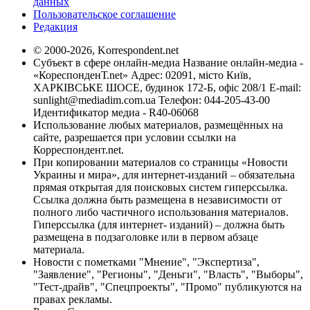
данных
Пользовательское соглашение
Редакция
© 2000-2026, Korrespondent.net
Субъект в сфере онлайн-медиа Название онлайн-медиа -
«КореспонденТ.net» Адрес: 02091, місто Київ,
ХАРКІВСЬКЕ ШОСЕ, будинок 172-Б, офіс 208/1 E-mail:
sunlight@mediadim.com.ua
Телефон: 044-205-43-00
Идентификатор медиа - R40-06068
Использование любых материалов, размещённых на
сайте, разрешается при условии ссылки на
Корреспондент.net.
При копировании материалов со страницы «Новости
Украины и мира», для интернет-изданий – обязательна
прямая открытая для поисковых систем гиперссылка.
Ссылка должна быть размещена в независимости от
полного либо частичного использования материалов.
Гиперссылка (для интернет- изданий) – должна быть
размещена в подзаголовке или в первом абзаце
материала.
Новости с пометками "Мнение", "Экспертиза",
"Заявление", "Регионы", "Деньги", "Власть", "Выборы",
"Тест-драйв", "Спецпроекты", "Промо" публикуются на
правах рекламы.